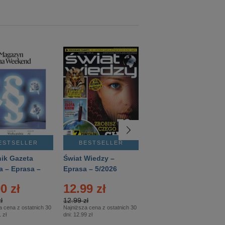
ESTSELLER
BESTSELLER
BESTSELLER
ik Gazeta
Świat Wiedzy –
T3 – Eprasa –
a – Eprasa –
Eprasa – 5/2026
4/2026
26
0 zł
12.99 zł
9.50 zł
ł
12.99 zł
9.50 zł
a cena z ostatnich 30
Najniższa cena z ostatnich 30
Najniższa cena z ostatnich 30
 zł
dni:
12.99 zł
dni:
11.90 zł