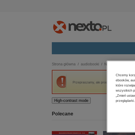
Kategorie
Strona główna
audiobooki
Naukowe i akadem
budownictwo, aranżacja wnętrz
Chcemy korzy
ebooków, aud
biznesowe, branżowe, gospodarka
Przepraszamy, ale produkt „Bitwa nad Ber
które rozwij
darmowe wydania
wszystkich p
dzienniki
„Zmień ustaw
High-contrast mode
przeglądarki.
edukacja
hobby, sport, rozrywka
Polecane
komputery, internet, technologie,
informatyka
kobiece, lifestyle, kultura