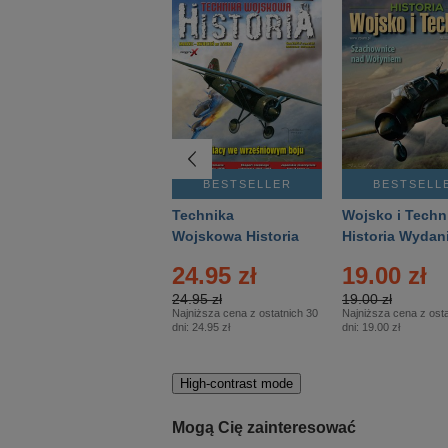
BESTSELLER
BESTSELLER
BESTSELL
Gość Niedzielny -
Technika
Wojsko i Techn
Warszawski –
Wojskowa Historia
Historia Wydan
Eprasa – 14/2026
– Eprasa – 2/2026
Specjalne – Ep
24.95 zł
19.00 zł
– 2/2026
24.95 zł
19.00 zł
Najniższa cena z ostatnich 30
Najniższa cena z osta
dni:
24.95 zł
dni:
19.00 zł
High-contrast mode
Mogą Cię zainteresować