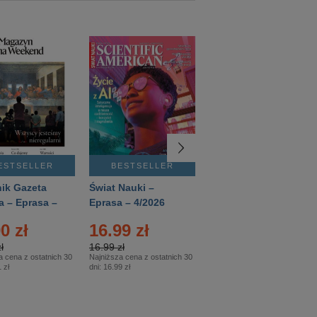
ESTSELLER
BESTSELLER
BESTSELLER
ik Gazeta
Świat Nauki –
Mówią Wieki –
a – Eprasa –
Eprasa – 4/2026
Eprasa – 3/2026
26
0 zł
16.99 zł
12.50 zł
ł
16.99 zł
12.50 zł
a cena z ostatnich 30
Najniższa cena z ostatnich 30
Najniższa cena z ostatnich 30
 zł
dni:
16.99 zł
dni:
12.50 zł