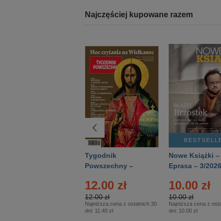
Najczęściej kupowane razem
BESTSELLER
BESTSELL
Technika
Tygodnik
Nowe Książki –
Wojskowa Historia
Powszechny –
Eprasa – 3/202
- Numer specjalny
Eprasa – 14/2026
12.00 zł
10.00 zł
– Eprasa – 2/2026
12.00 zł
10.00 zł
Najniższa cena z ostatnich 30
Najniższa cena z osta
dni:
11.40 zł
dni:
10.00 zł