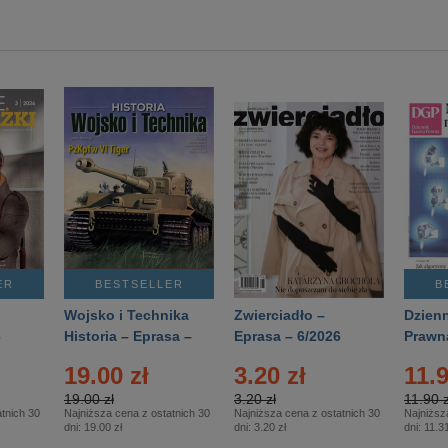
ER
BESTSELLER
B
Wojsko i Technika
Zwierciadło –
Dzienn
6
Historia – Eprasa –
Eprasa – 6/2026
Prawn
2/2026
74/20
19.00 zł
3.20 zł
11.9
19.00 zł
3.20 zł
11.90 z
tnich 30
Najniższa cena z ostatnich 30
Najniższa cena z ostatnich 30
Najniższ
dni:
19.00 zł
dni:
3.20 zł
dni:
11.31