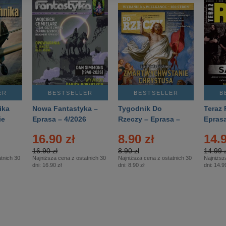
ER
BESTSELLER
BESTSELLER
B
ika
Nowa Fantastyka –
Tygodnik Do
Teraz 
ie
Eprasa – 4/2026
Rzeczy – Eprasa –
Eprasa
rasa
14/2026
16.90 zł
8.90 zł
14.9
16.90 zł
8.90 zł
14.99 z
tnich 30
Najniższa cena z ostatnich 30
Najniższa cena z ostatnich 30
Najniższ
dni:
16.90 zł
dni:
8.90 zł
dni:
14.99