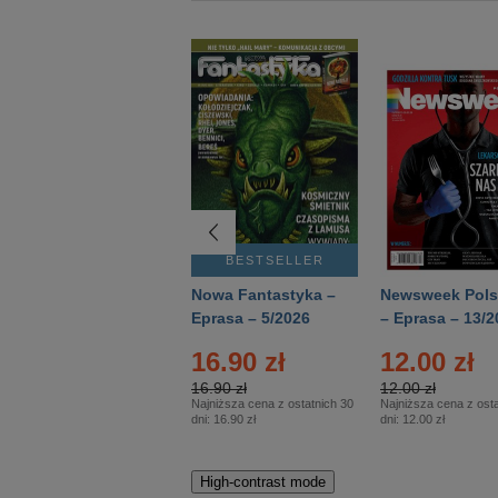
BESTSELLER
BESTSELLER
Deutsch Aktuell –
Nowa Fantastyka –
Newsweek Pols
Eprasa – 2/2026
Eprasa – 5/2026
– Eprasa – 13/2
16.90 zł
12.00 zł
16.90 zł
12.00 zł
Najniższa cena z ostatnich 30
Najniższa cena z osta
dni:
16.90 zł
dni:
12.00 zł
High-contrast mode