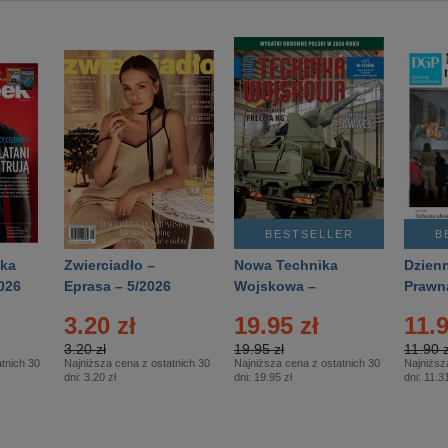
BESTSELLER
B
ka
Zwierciadło –
Nowa Technika
Dzienn
026
Eprasa – 5/2026
Wojskowa –
Prawn
Eprasa – 2/2026
65/20
3.20 zł
19.95 zł
11.9
3.20 zł
19.95 zł
11.90 z
tnich 30
Najniższa cena z ostatnich 30
Najniższa cena z ostatnich 30
Najniższ
dni:
3.20 zł
dni:
19.95 zł
dni:
11.31