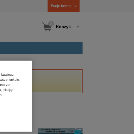
Twoje konto
0
Koszyk
 katalogu
wsze funkcje,
anie ze
, klikając
b