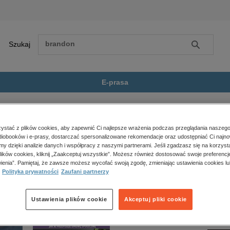
Szukaj
Szukaj
E-prasa
ickie
Nauki humanistyczne
Bitwa nad Berezyną 1812. Wielka...
Zobacz wszystkie E-prasa
polityka, społeczno-informacyjne
stać z plików cookies, aby zapewnić Ci najlepsze wrażenia podczas przeglądania naszego
iobooków i e-prasy, dostarczać spersonalizowane rekomendacje oraz udostępniać Ci najno
psychologiczne
ezyną 1812. Wielka ucieczka Napoleona” nie jest dostępny.
amy dzięki analizie danych i współpracy z naszymi partnerami. Jeśli zgadzasz się na korzyst
inne
lików cookies, kliknij „Zaakceptuj wszystkie”. Możesz również dostosować swoje preferencje
popularno-naukowe
ienia”. Pamiętaj, że zawsze możesz wycofać swoją zgodę, zmieniając ustawienia cookies lu
Polityka prywatności
Zaufani partnerzy
historia
zdrowie
religie
Ustawienia plików cookie
Akceptuj pliki cookie