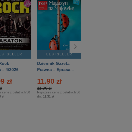
ESTSELLER
BESTSELLER
BESTSELLER
Rock –
Dziennik Gazeta
Świat Wiedzy
 – 4/2026
Prawna – Eprasa –
Historia – Eprasa –
83/2026
2/2026
9 zł
11.90 zł
13.99 zł
ł
11.90 zł
13.99 zł
a cena z ostatnich 30
Najniższa cena z ostatnich 30
Najniższa cena z ostatnich 30
 zł
dni:
11.31 zł
dni:
13.99 zł