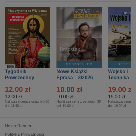
BESTSELLER
BESTSE
Tygodnik
Nowe Książki –
Wojsko i
Powszechny –
Eprasa – 3/2026
Technika
Eprasa – 14/2026
Historia – E
12.00 zł
10.00 zł
19.00 zł
– 2/2026
12.00 zł
10.00 zł
19.00 zł
Najniższa cena z ostatnich 30
Najniższa cena z ostatnich 30
Najniższa cena z o
dni:
11.40 zł
dni:
10.00 zł
dni:
19.00 zł
Nexto Reader
Polityka Prywatności