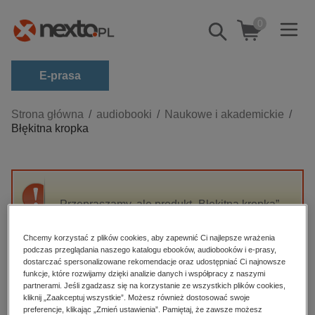
0
Pokaż/schowaj
wyszukiwarkę
E-prasa
Kategorie
Strona główna
audiobooki
Naukowe i akademickie
Błękitna kropka
Zobacz wszystkie E-prasa
budownictwo, aranżacja wnętrz
biznesowe, branżowe, gospodarka
Przepraszamy, ale produkt „Błękitna kropka”
darmowe wydania
nie jest dostępny.
dzienniki
Chcemy korzystać z plików cookies, aby zapewnić Ci najlepsze wrażenia
podczas przeglądania naszego katalogu ebooków, audiobooków i e-prasy,
edukacja
High-contrast mode
dostarczać spersonalizowane rekomendacje oraz udostępniać Ci najnowsze
hobby, sport, rozrywka
funkcje, które rozwijamy dzięki analizie danych i współpracy z naszymi
partnerami. Jeśli zgadzasz się na korzystanie ze wszystkich plików cookies,
Polecane
komputery, internet, technologie, informatyka
kliknij „Zaakceptuj wszystkie”. Możesz również dostosować swoje
preferencje, klikając „Zmień ustawienia”. Pamiętaj, że zawsze możesz