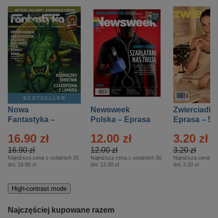
BESTSELLER
Nowa
Newsweek
Zwierciadło
Fantastyka –
Polska – Eprasa
Eprasa – 5/
Eprasa – 5/2026
– 13/2026
16.90 zł
12.00 zł
3.20 zł
16.90 zł
12.00 zł
3.20 zł
Najniższa cena z ostatnich 30
Najniższa cena z ostatnich 30
Najniższa cena z o
dni:
16.90 zł
dni:
12.00 zł
dni:
3.20 zł
High-contrast mode
Najczęściej kupowane razem