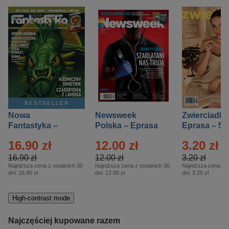
BESTSELLER
Nowa
Newsweek
Zwierciadło
Fantastyka –
Polska – Eprasa
Eprasa – 5/
Eprasa – 5/2026
– 13/2026
16.90 zł
12.00 zł
3.20 zł
16.90 zł
12.00 zł
3.20 zł
Najniższa cena z ostatnich 30
Najniższa cena z ostatnich 30
Najniższa cena z o
dni:
16.90 zł
dni:
12.00 zł
dni:
3.20 zł
High-contrast mode
Najczęściej kupowane razem