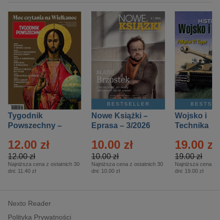
BESTSELLER
BESTSE
Tygodnik
Nowe Książki –
Wojsko i
Powszechny –
Eprasa – 3/2026
Technika
Eprasa – 14/2026
Historia – E
12.00 zł
10.00 zł
19.00 zł
– 2/2026
12.00 zł
10.00 zł
19.00 zł
Najniższa cena z ostatnich 30
Najniższa cena z ostatnich 30
Najniższa cena z o
dni:
11.40 zł
dni:
10.00 zł
dni:
19.00 zł
Nexto Reader
Polityka Prywatności