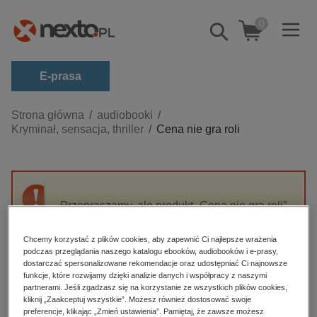
0
Pokaż/schowaj
wyszukiwarkę
E-prasa
Kategorie
Strona główna
audiobooki
Kryminał, sensacja, thriller
Cena nie gra roli
Zobacz wszystkie E-prasa
budownictwo, aranżacja wnętrz
biznesowe, branżowe, gospodarka
Przepraszamy, ale produkt „Cena nie gra roli”
darmowe wydania
nie jest dostępny.
dzienniki
Chcemy korzystać z plików cookies, aby zapewnić Ci najlepsze wrażenia
podczas przeglądania naszego katalogu ebooków, audiobooków i e-prasy,
edukacja
High-contrast mode
dostarczać spersonalizowane rekomendacje oraz udostępniać Ci najnowsze
hobby, sport, rozrywka
funkcje, które rozwijamy dzięki analizie danych i współpracy z naszymi
partnerami. Jeśli zgadzasz się na korzystanie ze wszystkich plików cookies,
Polecane
komputery, internet, technologie, informatyka
kliknij „Zaakceptuj wszystkie”. Możesz również dostosować swoje
preferencje, klikając „Zmień ustawienia”. Pamiętaj, że zawsze możesz