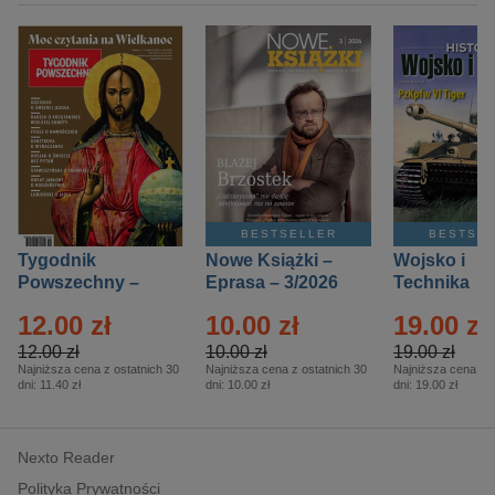
BESTSELLER
BESTSE
Tygodnik
Nowe Książki –
Wojsko i
Powszechny –
Eprasa – 3/2026
Technika
Eprasa – 14/2026
Historia – E
12.00 zł
10.00 zł
19.00 zł
– 2/2026
12.00 zł
10.00 zł
19.00 zł
Najniższa cena z ostatnich 30
Najniższa cena z ostatnich 30
Najniższa cena z o
dni:
11.40 zł
dni:
10.00 zł
dni:
19.00 zł
Nexto Reader
Polityka Prywatności