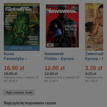
BESTSELLER
Nowa
Newsweek
Zwierciadło
Fantastyka –
Polska – Eprasa
Eprasa – 5/
Eprasa – 5/2026
– 13/2026
16.90 zł
12.00 zł
3.20 zł
16.90 zł
12.00 zł
3.20 zł
Najniższa cena z ostatnich 30
Najniższa cena z ostatnich 30
Najniższa cena z o
dni:
16.90 zł
dni:
12.00 zł
dni:
3.20 zł
High-contrast mode
Najczęściej kupowane razem