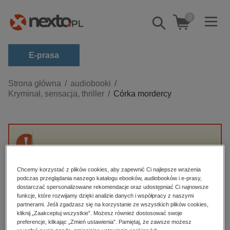
0
Pokaż/schowaj
wyszukiwarkę
E-prasa
Kategorie
Strona główna
audiobooki
Kryminał, sensacja, thriller
Córka mordercy
Zobacz wszystkie E-prasa
budownictwo, aranżacja wnętrz
biznesowe, branżowe, gospodarka
Przepraszamy, ale produkt „Córka mordercy”
darmowe wydania
nie jest dostępny.
dzienniki
Chcemy korzystać z plików cookies, aby zapewnić Ci najlepsze wrażenia
podczas przeglądania naszego katalogu ebooków, audiobooków i e-prasy,
edukacja
dostarczać spersonalizowane rekomendacje oraz udostępniać Ci najnowsze
High-contrast mode
funkcje, które rozwijamy dzięki analizie danych i współpracy z naszymi
hobby, sport, rozrywka
partnerami. Jeśli zgadzasz się na korzystanie ze wszystkich plików cookies,
Polecane
kliknij „Zaakceptuj wszystkie”. Możesz również dostosować swoje
komputery, internet, technologie, informatyka
preferencje, klikając „Zmień ustawienia”. Pamiętaj, że zawsze możesz