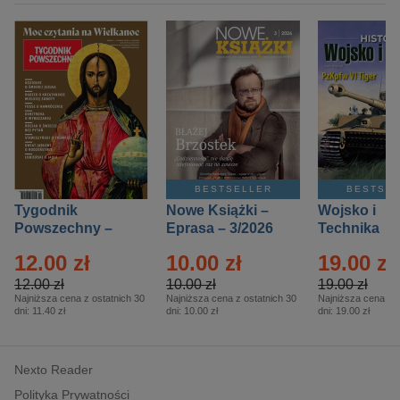
BESTSELLER
BESTSE
Tygodnik
Nowe Książki –
Wojsko i
Powszechny –
Eprasa – 3/2026
Technika
Eprasa – 14/2026
Historia – E
12.00 zł
10.00 zł
19.00 zł
– 2/2026
12.00 zł
10.00 zł
19.00 zł
Najniższa cena z ostatnich 30
Najniższa cena z ostatnich 30
Najniższa cena z o
dni:
11.40 zł
dni:
10.00 zł
dni:
19.00 zł
Nexto Reader
Polityka Prywatności