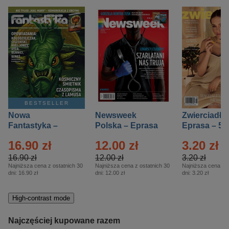
BESTSELLER
Nowa
Newsweek
Zwierciadło
Fantastyka –
Polska – Eprasa
Eprasa – 5/
Eprasa – 5/2026
– 13/2026
16.90 zł
12.00 zł
3.20 zł
16.90 zł
12.00 zł
3.20 zł
Najniższa cena z ostatnich 30
Najniższa cena z ostatnich 30
Najniższa cena z o
dni:
16.90 zł
dni:
12.00 zł
dni:
3.20 zł
High-contrast mode
Najczęściej kupowane razem