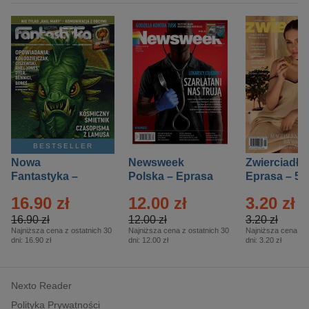
BESTSELLER
Nowa
Newsweek
Zwierciadło
Fantastyka –
Polska – Eprasa
Eprasa – 5/
Eprasa – 5/2026
– 13/2026
16.90 zł
12.00 zł
3.20 zł
16.90 zł
12.00 zł
3.20 zł
Najniższa cena z ostatnich 30
Najniższa cena z ostatnich 30
Najniższa cena z o
dni:
16.90 zł
dni:
12.00 zł
dni:
3.20 zł
Nexto Reader
Polityka Prywatności