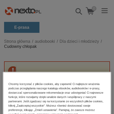
0
Pokaż/schowaj
wyszukiwarkę
E-prasa
Kategorie
Strona główna
audiobooki
Dla dzieci i młodzieży
Cudowny chłopak
Zobacz wszystkie E-prasa
budownictwo, aranżacja wnętrz
biznesowe, branżowe, gospodarka
Przepraszamy, ale produkt „Cudowny
darmowe wydania
chłopak” nie jest dostępny.
dzienniki
Chcemy korzystać z plików cookies, aby zapewnić Ci najlepsze wrażenia
podczas przeglądania naszego katalogu ebooków, audiobooków i e-prasy,
edukacja
dostarczać spersonalizowane rekomendacje oraz udostępniać Ci najnowsze
High-contrast mode
funkcje, które rozwijamy dzięki analizie danych i współpracy z naszymi
hobby, sport, rozrywka
partnerami. Jeśli zgadzasz się na korzystanie ze wszystkich plików cookies,
Polecane
kliknij „Zaakceptuj wszystkie”. Możesz również dostosować swoje
komputery, internet, technologie, informatyka
preferencje, klikając „Zmień ustawienia”. Pamiętaj, że zawsze możesz