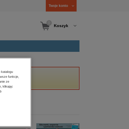
Twoje konto
0
Koszyk
 katalogu
wsze funkcje,
anie ze
, klikając
b