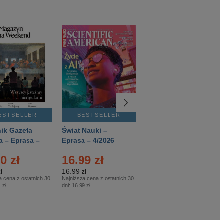
ESTSELLER
BESTSELLER
BESTSELLER
ik Gazeta
Świat Nauki –
Mówią Wieki –
a – Eprasa –
Eprasa – 4/2026
Eprasa – 3/2026
26
0 zł
16.99 zł
12.50 zł
ł
16.99 zł
12.50 zł
a cena z ostatnich 30
Najniższa cena z ostatnich 30
Najniższa cena z ostatnich 30
 zł
dni:
16.99 zł
dni:
12.50 zł