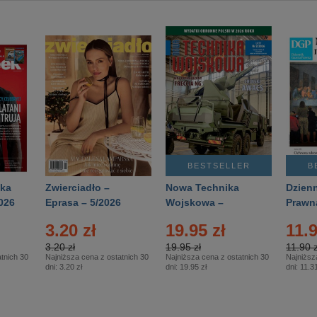
BESTSELLER
B
ka
Zwierciadło –
Nowa Technika
Dzienn
026
Eprasa – 5/2026
Wojskowa –
Prawn
Eprasa – 2/2026
65/20
3.20 zł
19.95 zł
11.9
3.20 zł
19.95 zł
11.90 z
tnich 30
Najniższa cena z ostatnich 30
Najniższa cena z ostatnich 30
Najniższ
dni:
3.20 zł
dni:
19.95 zł
dni:
11.31