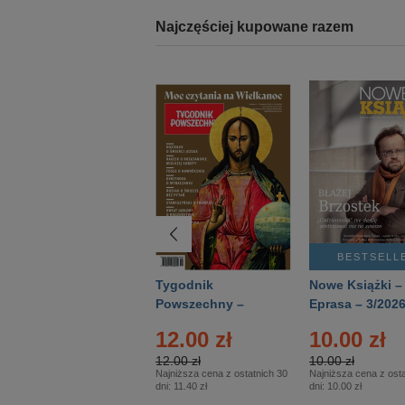
Najczęściej kupowane razem
BESTSELLER
BESTSELL
Technika
Tygodnik
Nowe Książki –
Wojskowa Historia
Powszechny –
Eprasa – 3/202
- Numer specjalny
Eprasa – 14/2026
12.00 zł
10.00 zł
– Eprasa – 2/2026
12.00 zł
10.00 zł
Najniższa cena z ostatnich 30
Najniższa cena z osta
dni:
11.40 zł
dni:
10.00 zł