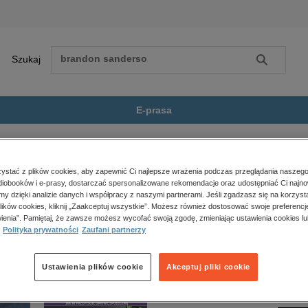
Szukaj
Szukaj
E-prasa
Romans
Cygański Diabeł
Zobacz wszystkie E-prasa
polityka, społeczno-informacyjne
stać z plików cookies, aby zapewnić Ci najlepsze wrażenia podczas przeglądania naszego
iobooków i e-prasy, dostarczać spersonalizowane rekomendacje oraz udostępniać Ci najno
psychologiczne
ł” nie jest dostępny.
amy dzięki analizie danych i współpracy z naszymi partnerami. Jeśli zgadzasz się na korzyst
inne
lików cookies, kliknij „Zaakceptuj wszystkie”. Możesz również dostosować swoje preferencje
popularno-naukowe
ienia”. Pamiętaj, że zawsze możesz wycofać swoją zgodę, zmieniając ustawienia cookies lu
Polityka prywatności
Zaufani partnerzy
historia
zdrowie
religie
Ustawienia plików cookie
Akceptuj pliki cookie