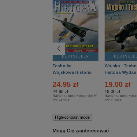
BESTSELLER
BESTSELLER
BESTSELL
Gość Niedzielny -
Technika
Wojsko i Techn
Warszawski –
Wojskowa Historia
Historia Wydan
Eprasa – 14/2026
– Eprasa – 2/2026
Specjalne – Ep
24.95 zł
19.00 zł
– 2/2026
24.95 zł
19.00 zł
Najniższa cena z ostatnich 30
Najniższa cena z osta
dni:
24.95 zł
dni:
19.00 zł
High-contrast mode
Mogą Cię zainteresować