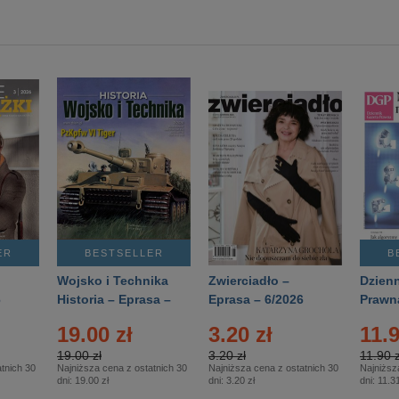
ER
BESTSELLER
B
Wojsko i Technika
Zwierciadło –
Dzienn
6
Historia – Eprasa –
Eprasa – 6/2026
Prawn
2/2026
74/20
19.00 zł
3.20 zł
11.9
19.00 zł
3.20 zł
11.90 z
tnich 30
Najniższa cena z ostatnich 30
Najniższa cena z ostatnich 30
Najniższ
dni:
19.00 zł
dni:
3.20 zł
dni:
11.31