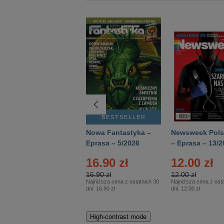
BESTSELLER
BESTSELLER
Deutsch Aktuell –
Nowa Fantastyka –
Newsweek Pols
Eprasa – 2/2026
Eprasa – 5/2026
– Eprasa – 13/2
16.90 zł
12.00 zł
16.90 zł
12.00 zł
Najniższa cena z ostatnich 30
Najniższa cena z osta
dni:
16.90 zł
dni:
12.00 zł
High-contrast mode