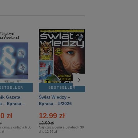
ESTSELLER
BESTSELLER
BESTSELLER
ik Gazeta
Świat Wiedzy –
T3 – Eprasa –
a – Eprasa –
Eprasa – 5/2026
4/2026
26
0 zł
12.99 zł
9.50 zł
ł
12.99 zł
9.50 zł
a cena z ostatnich 30
Najniższa cena z ostatnich 30
Najniższa cena z ostatnich 30
 zł
dni:
12.99 zł
dni:
11.90 zł