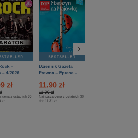
ESTSELLER
BESTSELLER
BESTSELLER
Rock –
Dziennik Gazeta
Świat Wiedzy
 – 4/2026
Prawna – Eprasa –
Historia – Eprasa –
83/2026
2/2026
9 zł
11.90 zł
13.99 zł
ł
11.90 zł
13.99 zł
a cena z ostatnich 30
Najniższa cena z ostatnich 30
Najniższa cena z ostatnich 30
 zł
dni:
11.31 zł
dni:
13.99 zł