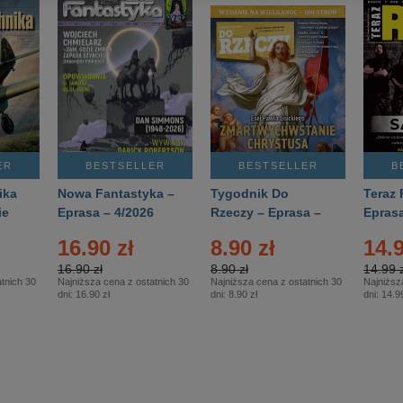
ER
BESTSELLER
BESTSELLER
B
ika
Nowa Fantastyka –
Tygodnik Do
Teraz 
ie
Eprasa – 4/2026
Rzeczy – Eprasa –
Eprasa
rasa
14/2026
16.90 zł
8.90 zł
14.9
16.90 zł
8.90 zł
14.99 z
tnich 30
Najniższa cena z ostatnich 30
Najniższa cena z ostatnich 30
Najniższ
dni:
16.90 zł
dni:
8.90 zł
dni:
14.99