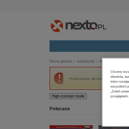
Kategorie
Strona główna
audiobooki
Romans i erotyka
budownictwo, aranżacja wnętrz
Chcemy korzy
ebooków, aud
biznesowe, branżowe, gospodarka
Przepraszamy, ale produkt „Cygański Diabe
które rozwij
darmowe wydania
wszystkich p
dzienniki
„Zmień ustaw
High-contrast mode
przeglądarki.
edukacja
hobby, sport, rozrywka
Polecane
komputery, internet, technologie,
informatyka
kobiece, lifestyle, kultura