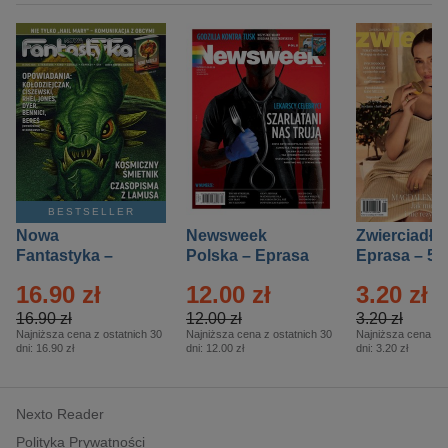
BESTSELLER
Nowa
Newsweek
Zwierciadło
Fantastyka –
Polska – Eprasa
Eprasa – 5/
Eprasa – 5/2026
– 13/2026
16.90 zł
12.00 zł
3.20 zł
16.90 zł
12.00 zł
3.20 zł
Najniższa cena z ostatnich 30
Najniższa cena z ostatnich 30
Najniższa cena z o
dni:
16.90 zł
dni:
12.00 zł
dni:
3.20 zł
Nexto Reader
Polityka Prywatności