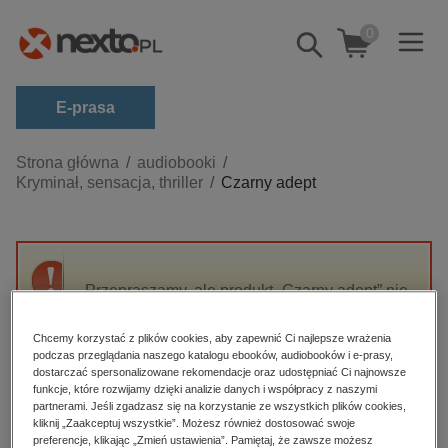
0
Pokaż/schowaj
wyszukiwarkę
E-prasa
Kategorie
Strona główna
audiobooki
Kryminał, sensacja, thriller
Czarny adept
Zobacz wszystkie E-prasa
budownictwo, aranżacja wnętrz
biznesowe, branżowe, gospodarka
Przepraszamy, ale produkt „Czarny adept” nie
darmowe wydania
jest dostępny.
dzienniki
Chcemy korzystać z plików cookies, aby zapewnić Ci najlepsze wrażenia
podczas przeglądania naszego katalogu ebooków, audiobooków i e-prasy,
edukacja
High-contrast mode
dostarczać spersonalizowane rekomendacje oraz udostępniać Ci najnowsze
hobby, sport, rozrywka
funkcje, które rozwijamy dzięki analizie danych i współpracy z naszymi
partnerami. Jeśli zgadzasz się na korzystanie ze wszystkich plików cookies,
Polecane
komputery, internet, technologie, informatyka
kliknij „Zaakceptuj wszystkie”. Możesz również dostosować swoje
preferencje, klikając „Zmień ustawienia”. Pamiętaj, że zawsze możesz