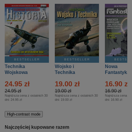
BESTSELLER
BESTSELLER
BESTSE
Technika
Wojsko i
Nowa
Wojskowa
Technika
Fantastyka 
Historia – Eprasa
Historia Wydanie
Eprasa – 4/
24.95 zł
19.00 zł
16.90 zł
– 2/2026
Specjalne –
Eprasa – 2/2026
24.95 zł
19.00 zł
16.90 zł
Najniższa cena z ostatnich 30
Najniższa cena z ostatnich 30
Najniższa cena z o
dni:
24.95 zł
dni:
19.00 zł
dni:
16.90 zł
High-contrast mode
Najczęściej kupowane razem