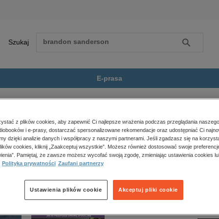
Szukaj
Szukaj
E-prasa
beletrystyka
Czas honoru. Cichociemni
Zobacz wszystkie E-prasa
polityka, społeczno-informacyjne
stać z plików cookies, aby zapewnić Ci najlepsze wrażenia podczas przeglądania naszego
iobooków i e-prasy, dostarczać spersonalizowane rekomendacje oraz udostępniać Ci najno
psychologiczne
ichociemni” nie jest dostępny.
amy dzięki analizie danych i współpracy z naszymi partnerami. Jeśli zgadzasz się na korzyst
inne
lików cookies, kliknij „Zaakceptuj wszystkie”. Możesz również dostosować swoje preferencje
popularno-naukowe
ienia”. Pamiętaj, że zawsze możesz wycofać swoją zgodę, zmieniając ustawienia cookies lu
Polityka prywatności
Zaufani partnerzy
historia
zdrowie
religie
Ustawienia plików cookie
Akceptuj pliki cookie