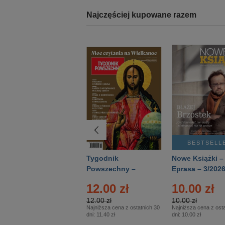
Najczęściej kupowane razem
BESTSELLER
BESTSELL
Technika
Tygodnik
Nowe Książki –
Wojskowa Historia
Powszechny –
Eprasa – 3/202
- Numer specjalny
Eprasa – 14/2026
12.00 zł
10.00 zł
– Eprasa – 2/2026
12.00 zł
10.00 zł
Najniższa cena z ostatnich 30
Najniższa cena z osta
dni:
11.40 zł
dni:
10.00 zł