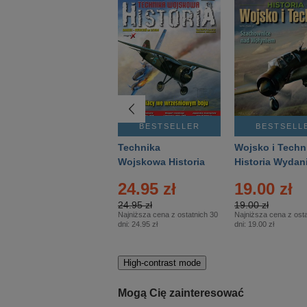
BESTSELLER
BESTSELLER
BESTSELL
Gość Niedzielny -
Technika
Wojsko i Techn
Warszawski –
Wojskowa Historia
Historia Wydan
Eprasa – 14/2026
– Eprasa – 2/2026
Specjalne – Ep
24.95 zł
19.00 zł
– 2/2026
24.95 zł
19.00 zł
Najniższa cena z ostatnich 30
Najniższa cena z osta
dni:
24.95 zł
dni:
19.00 zł
High-contrast mode
Mogą Cię zainteresować