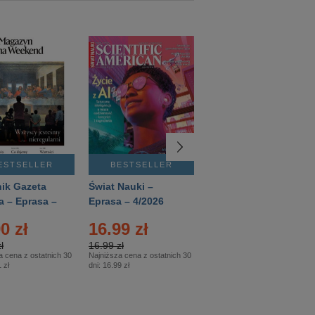
ESTSELLER
BESTSELLER
BESTSELLER
ik Gazeta
Świat Nauki –
Mówią Wieki –
a – Eprasa –
Eprasa – 4/2026
Eprasa – 3/2026
26
0 zł
16.99 zł
12.50 zł
ł
16.99 zł
12.50 zł
a cena z ostatnich 30
Najniższa cena z ostatnich 30
Najniższa cena z ostatnich 30
 zł
dni:
16.99 zł
dni:
12.50 zł