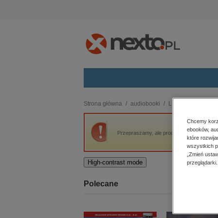
Kategorie
Strona główna
audiobooki
Literatura piękna, 
budownictwo, aranżacja wnętrz
Chcemy korzy
ebooków, aud
biznesowe, branżowe, gospodarka
Przepraszamy, ale produkt „Czas honoru. C
które rozwij
darmowe wydania
wszystkich p
dzienniki
„Zmień ustaw
High-contrast mode
przeglądarki.
edukacja
hobby, sport, rozrywka
Polecane
komputery, internet, technologie,
informatyka
kobiece, lifestyle, kultura