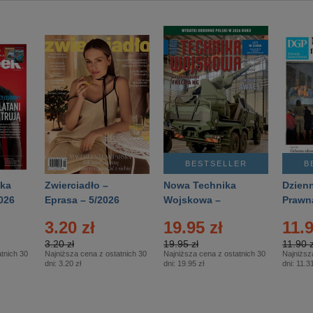
BESTSELLER
B
ka
Zwierciadło –
Nowa Technika
Dzienn
026
Eprasa – 5/2026
Wojskowa –
Prawn
Eprasa – 2/2026
65/20
3.20 zł
19.95 zł
11.9
3.20 zł
19.95 zł
11.90 z
tnich 30
Najniższa cena z ostatnich 30
Najniższa cena z ostatnich 30
Najniższ
dni:
3.20 zł
dni:
19.95 zł
dni:
11.31