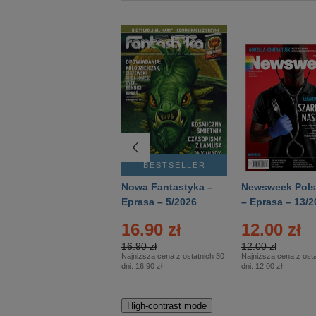
BESTSELLER
BESTSELLER
Deutsch Aktuell –
Nowa Fantastyka –
Newsweek Pols
Eprasa – 2/2026
Eprasa – 5/2026
– Eprasa – 13/2
16.90 zł
12.00 zł
16.90 zł
12.00 zł
Najniższa cena z ostatnich 30
Najniższa cena z osta
dni:
16.90 zł
dni:
12.00 zł
High-contrast mode