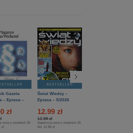
ESTSELLER
BESTSELLER
BESTSELLER
ik Gazeta
Świat Wiedzy –
T3 – Eprasa –
a – Eprasa –
Eprasa – 5/2026
4/2026
26
0 zł
12.99 zł
9.50 zł
ł
12.99 zł
9.50 zł
a cena z ostatnich 30
Najniższa cena z ostatnich 30
Najniższa cena z ostatnich 30
 zł
dni:
12.99 zł
dni:
11.90 zł