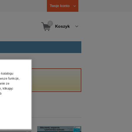
Twoje konto
0
Koszyk
 katalogu
wsze funkcje,
anie ze
, klikając
b