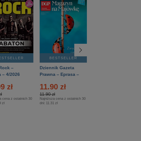
ESTSELLER
BESTSELLER
BESTSELLER
Rock –
Dziennik Gazeta
Świat Wiedzy
 – 4/2026
Prawna – Eprasa –
Historia – Eprasa –
83/2026
2/2026
9 zł
11.90 zł
13.99 zł
ł
11.90 zł
13.99 zł
a cena z ostatnich 30
Najniższa cena z ostatnich 30
Najniższa cena z ostatnich 30
 zł
dni:
11.31 zł
dni:
13.99 zł