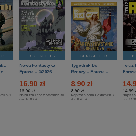
ER
BESTSELLER
BESTSELLER
B
ika
Nowa Fantastyka –
Tygodnik Do
Teraz 
ie
Eprasa – 4/2026
Rzeczy – Eprasa –
Eprasa
rasa
14/2026
16.90 zł
8.90 zł
14.9
16.90 zł
8.90 zł
14.99 z
tnich 30
Najniższa cena z ostatnich 30
Najniższa cena z ostatnich 30
Najniższ
dni:
16.90 zł
dni:
8.90 zł
dni:
14.99