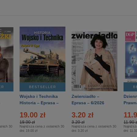
ER
BESTSELLER
B
Wojsko i Technika
Zwierciadło –
Dzienn
6
Historia – Eprasa –
Eprasa – 6/2026
Prawn
2/2026
74/20
19.00 zł
3.20 zł
11.9
19.00 zł
3.20 zł
11.90 z
tnich 30
Najniższa cena z ostatnich 30
Najniższa cena z ostatnich 30
Najniższ
dni:
19.00 zł
dni:
3.20 zł
dni:
11.31