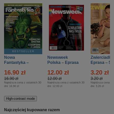
BESTSELLER
Nowa
Newsweek
Zwierciadło
Fantastyka –
Polska – Eprasa
Eprasa – 5/
Eprasa – 5/2026
– 13/2026
16.90 zł
12.00 zł
3.20 zł
16.90 zł
12.00 zł
3.20 zł
Najniższa cena z ostatnich 30
Najniższa cena z ostatnich 30
Najniższa cena z o
dni:
16.90 zł
dni:
12.00 zł
dni:
3.20 zł
High-contrast mode
Najczęściej kupowane razem