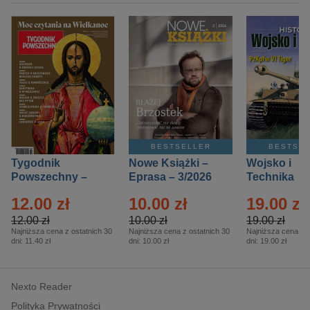
BESTSELLER
BESTSE
Tygodnik
Nowe Książki –
Wojsko i
Powszechny –
Eprasa – 3/2026
Technika
Eprasa – 14/2026
Historia – E
12.00 zł
10.00 zł
19.00 zł
– 2/2026
12.00 zł
10.00 zł
19.00 zł
Najniższa cena z ostatnich 30
Najniższa cena z ostatnich 30
Najniższa cena z o
dni:
11.40 zł
dni:
10.00 zł
dni:
19.00 zł
Nexto Reader
Polityka Prywatności