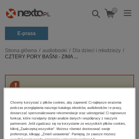
0
Pokaż/schowaj
wyszukiwarkę
E-prasa
Kategorie
Strona główna
audiobooki
Dla dzieci i młodzieży
CZTERY PORY BAŚNI - ZIMA ...
Zobacz wszystkie E-prasa
budownictwo, aranżacja wnętrz
biznesowe, branżowe, gospodarka
Przepraszamy, ale produkt „CZTERY PORY
darmowe wydania
BAŚNI - ZIMA 3” nie jest dostępny.
dzienniki
Chcemy korzystać z plików cookies, aby zapewnić Ci najlepsze wrażenia
podczas przeglądania naszego katalogu ebooków, audiobooków i e-prasy,
edukacja
dostarczać spersonalizowane rekomendacje oraz udostępniać Ci najnowsze
High-contrast mode
funkcje, które rozwijamy dzięki analizie danych i współpracy z naszymi
hobby, sport, rozrywka
partnerami. Jeśli zgadzasz się na korzystanie ze wszystkich plików cookies,
Polecane
kliknij „Zaakceptuj wszystkie”. Możesz również dostosować swoje
komputery, internet, technologie, informatyka
preferencje, klikając „Zmień ustawienia”. Pamiętaj, że zawsze możesz