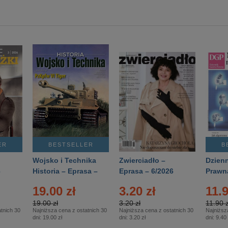
ER
BESTSELLER
B
Wojsko i Technika
Zwierciadło –
Dzienn
6
Historia – Eprasa –
Eprasa – 6/2026
Prawn
2/2026
74/20
19.00 zł
3.20 zł
11.9
19.00 zł
3.20 zł
11.90 z
tnich 30
Najniższa cena z ostatnich 30
Najniższa cena z ostatnich 30
Najniższ
dni:
19.00 zł
dni:
3.20 zł
dni:
9.40 