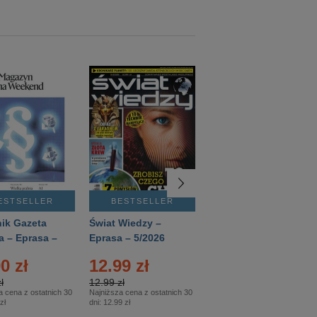
ESTSELLER
BESTSELLER
BESTSELLER
ik Gazeta
Świat Wiedzy –
T3 – Eprasa –
a – Eprasa –
Eprasa – 5/2026
4/2026
26
0 zł
12.99 zł
9.50 zł
ł
12.99 zł
9.50 zł
a cena z ostatnich 30
Najniższa cena z ostatnich 30
Najniższa cena z ostatnich 30
zł
dni:
12.99 zł
dni:
11.90 zł