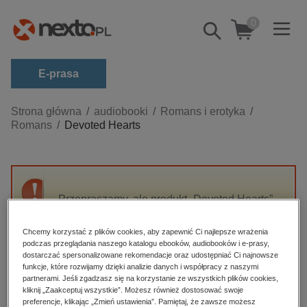
0
Pokaż/schowaj
wyszukiwarkę
E-prasa
Kategorie
Strona główna
audiobooki
Romans i erotyka
Romans
Devoted Hearts
Zobacz wszystkie E-prasa
budownictwo, aranżacja wnętrz
biznesowe, branżowe, gospodarka
Przepraszamy, ale produkt „Devoted Hearts”
darmowe wydania
nie jest dostępny.
dzienniki
Chcemy korzystać z plików cookies, aby zapewnić Ci najlepsze wrażenia
podczas przeglądania naszego katalogu ebooków, audiobooków i e-prasy,
edukacja
High-contrast mode
dostarczać spersonalizowane rekomendacje oraz udostępniać Ci najnowsze
hobby, sport, rozrywka
funkcje, które rozwijamy dzięki analizie danych i współpracy z naszymi
partnerami. Jeśli zgadzasz się na korzystanie ze wszystkich plików cookies,
Polecane
komputery, internet, technologie, informatyka
kliknij „Zaakceptuj wszystkie”. Możesz również dostosować swoje
preferencje, klikając „Zmień ustawienia”. Pamiętaj, że zawsze możesz