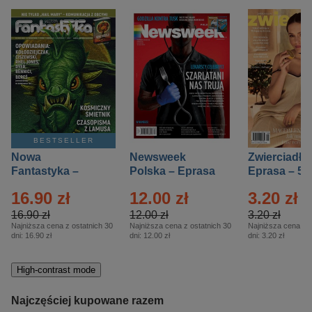
BESTSELLER
Nowa
Newsweek
Zwierciadło
Fantastyka –
Polska – Eprasa
Eprasa – 5/
Eprasa – 5/2026
– 13/2026
16.90 zł
12.00 zł
3.20 zł
16.90 zł
12.00 zł
3.20 zł
Najniższa cena z ostatnich 30
Najniższa cena z ostatnich 30
Najniższa cena z o
dni:
16.90 zł
dni:
12.00 zł
dni:
3.20 zł
High-contrast mode
Najczęściej kupowane razem