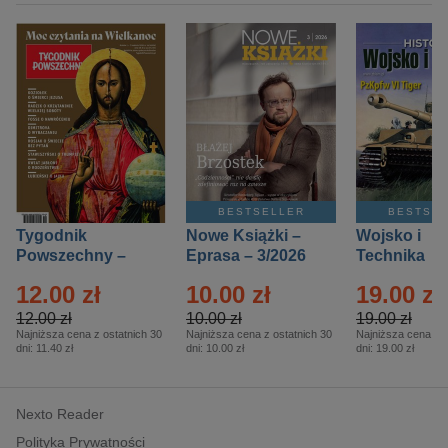
BESTSELLER
BESTSE
Tygodnik
Nowe Książki –
Wojsko i
Powszechny –
Eprasa – 3/2026
Technika
Eprasa – 14/2026
Historia – E
12.00 zł
10.00 zł
19.00 zł
– 2/2026
12.00 zł
10.00 zł
19.00 zł
Najniższa cena z ostatnich 30
Najniższa cena z ostatnich 30
Najniższa cena z o
dni:
11.40 zł
dni:
10.00 zł
dni:
19.00 zł
Nexto Reader
Polityka Prywatności