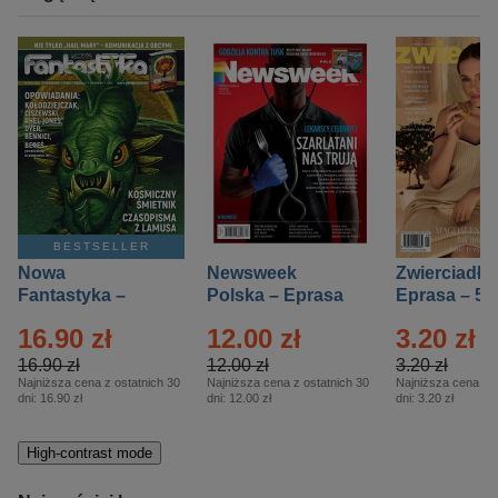
BESTSELLER
Nowa
Newsweek
Zwierciadło
Fantastyka –
Polska – Eprasa
Eprasa – 5/
Eprasa – 5/2026
– 13/2026
16.90 zł
12.00 zł
3.20 zł
16.90 zł
12.00 zł
3.20 zł
Najniższa cena z ostatnich 30
Najniższa cena z ostatnich 30
Najniższa cena z o
dni:
16.90 zł
dni:
12.00 zł
dni:
3.20 zł
High-contrast mode