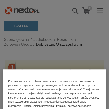
0
Pokaż/schowaj
wyszukiwarkę
E-prasa
Kategorie
Strona główna
audiobooki
Poradniki
Zdrowie i Uroda
Dobrostan. O szczęśliwym,...
Zobacz wszystkie E-prasa
budownictwo, aranżacja wnętrz
biznesowe, branżowe, gospodarka
Przepraszamy, ale produkt „Dobrostan. O
darmowe wydania
szczęśliwym, bogatym i spełnionym życiu” nie
dzienniki
jest dostępny.
Chcemy korzystać z plików cookies, aby zapewnić Ci najlepsze wrażenia
podczas przeglądania naszego katalogu ebooków, audiobooków i e-prasy,
edukacja
dostarczać spersonalizowane rekomendacje oraz udostępniać Ci najnowsze
funkcje, które rozwijamy dzięki analizie danych i współpracy z naszymi
High-contrast mode
hobby, sport, rozrywka
partnerami. Jeśli zgadzasz się na korzystanie ze wszystkich plików cookies,
komputery, internet, technologie, informatyka
kliknij „Zaakceptuj wszystkie”. Możesz również dostosować swoje
Polecane
preferencje, klikając „Zmień ustawienia”. Pamiętaj, że zawsze możesz