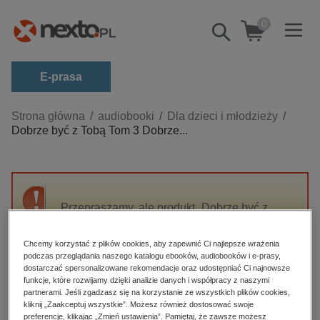
0
Pokaż/schowaj
wyszukiwarkę
E-prasa
Kategorie
Strona główna
audiobooki
Dla dzieci i młodzieży
Dobrze być z Tobą Tom 3 Dobrze...
Zobacz wszystkie E-prasa
budownictwo, aranżacja wnętrz
biznesowe, branżowe, gospodarka
Przepraszamy, ale produkt „Dobrze być z
darmowe wydania
Tobą Tom 3 Dobrze być z Tobą, babciu” nie
dzienniki
jest dostępny.
Chcemy korzystać z plików cookies, aby zapewnić Ci najlepsze wrażenia
edukacja
podczas przeglądania naszego katalogu ebooków, audiobooków i e-prasy,
dostarczać spersonalizowane rekomendacje oraz udostępniać Ci najnowsze
High-contrast mode
hobby, sport, rozrywka
funkcje, które rozwijamy dzięki analizie danych i współpracy z naszymi
partnerami. Jeśli zgadzasz się na korzystanie ze wszystkich plików cookies,
komputery, internet, technologie, informatyka
kliknij „Zaakceptuj wszystkie”. Możesz również dostosować swoje
Polecane
preferencje, klikając „Zmień ustawienia”. Pamiętaj, że zawsze możesz