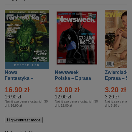
BESTSELLER
Nowa
Newsweek
Zwierciadło
Fantastyka –
Polska – Eprasa
Eprasa – 5/
Eprasa – 5/2026
– 13/2026
16.90 zł
12.00 zł
3.20 zł
16.90 zł
12.00 zł
3.20 zł
Najniższa cena z ostatnich 30
Najniższa cena z ostatnich 30
Najniższa cena z o
dni:
16.90 zł
dni:
12.00 zł
dni:
3.20 zł
High-contrast mode