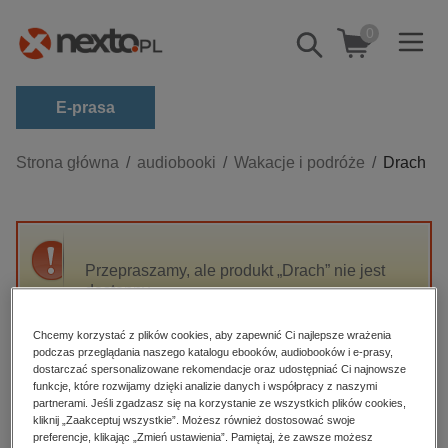
0
Pokaż/schowaj
wyszukiwarkę
E-prasa
Kategorie
Strona główna
audiobooki
Wakacje i podróże
Drach
Zobacz wszystkie E-prasa
budownictwo, aranżacja wnętrz
biznesowe, branżowe, gospodarka
Przepraszamy, ale produkt „Drach” nie jest
dostępny.
darmowe wydania
dzienniki
Chcemy korzystać z plików cookies, aby zapewnić Ci najlepsze wrażenia
High-contrast mode
podczas przeglądania naszego katalogu ebooków, audiobooków i e-prasy,
edukacja
dostarczać spersonalizowane rekomendacje oraz udostępniać Ci najnowsze
hobby, sport, rozrywka
funkcje, które rozwijamy dzięki analizie danych i współpracy z naszymi
Polecane
partnerami. Jeśli zgadzasz się na korzystanie ze wszystkich plików cookies,
komputery, internet, technologie, informatyka
kliknij „Zaakceptuj wszystkie”. Możesz również dostosować swoje
preferencje, klikając „Zmień ustawienia”. Pamiętaj, że zawsze możesz