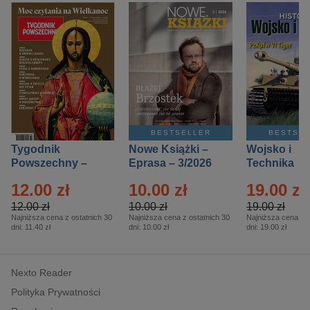
BESTSELLER
BESTSE
Tygodnik
Nowe Książki –
Wojsko i
Powszechny –
Eprasa – 3/2026
Technika
Eprasa – 14/2026
Historia – E
12.00 zł
10.00 zł
19.00 zł
– 2/2026
12.00 zł
10.00 zł
19.00 zł
Najniższa cena z ostatnich 30
Najniższa cena z ostatnich 30
Najniższa cena z o
dni:
11.40 zł
dni:
10.00 zł
dni:
19.00 zł
Nexto Reader
Polityka Prywatności