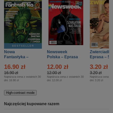
BESTSELLER
Nowa
Newsweek
Zwierciadło
Fantastyka –
Polska – Eprasa
Eprasa – 5/
Eprasa – 5/2026
– 13/2026
16.90 zł
12.00 zł
3.20 zł
16.90 zł
12.00 zł
3.20 zł
Najniższa cena z ostatnich 30
Najniższa cena z ostatnich 30
Najniższa cena z o
dni:
16.90 zł
dni:
12.00 zł
dni:
3.20 zł
High-contrast mode
Najczęściej kupowane razem