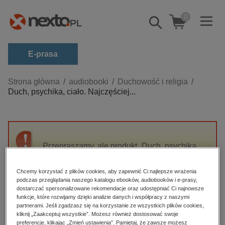
0
Pokaż/schowaj
wyszukiwarkę
E-prasa
Kategorie
Strona główna
audiobooki
Duchowość i religia
Duch, psychika, ciało. Najczęściej...
Zobacz wszystkie E-prasa
budownictwo, aranżacja wnętrz
biznesowe, branżowe, gospodarka
Przepraszamy, ale produkt „Duch, psychika,
darmowe wydania
ciało. Najczęściej zadawane pytania” nie jest
dzienniki
dostępny.
Chcemy korzystać z plików cookies, aby zapewnić Ci najlepsze wrażenia
edukacja
podczas przeglądania naszego katalogu ebooków, audiobooków i e-prasy,
dostarczać spersonalizowane rekomendacje oraz udostępniać Ci najnowsze
High-contrast mode
hobby, sport, rozrywka
funkcje, które rozwijamy dzięki analizie danych i współpracy z naszymi
partnerami. Jeśli zgadzasz się na korzystanie ze wszystkich plików cookies,
komputery, internet, technologie, informatyka
kliknij „Zaakceptuj wszystkie”. Możesz również dostosować swoje
Polecane
preferencje, klikając „Zmień ustawienia”. Pamiętaj, że zawsze możesz