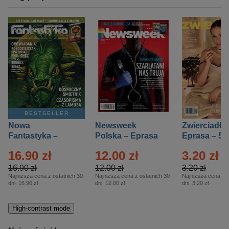
BESTSELLER
Nowa
Newsweek
Zwierciadło
Fantastyka –
Polska – Eprasa
Eprasa – 5/
Eprasa – 5/2026
– 13/2026
16.90 zł
12.00 zł
3.20 zł
16.90 zł
12.00 zł
3.20 zł
Najniższa cena z ostatnich 30
Najniższa cena z ostatnich 30
Najniższa cena z o
dni:
16.90 zł
dni:
12.00 zł
dni:
3.20 zł
High-contrast mode