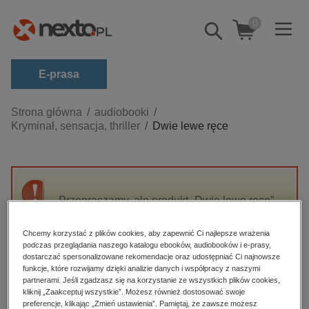
0
Pokaż/schowaj
wyszukiwarkę
E-prasa
Kategorie
Strona główna
audiobooki
Kryminał, sensacja, thriller
Dwie lewe ręce
Zobacz wszystkie E-prasa
budownictwo, aranżacja wnętrz
biznesowe, branżowe, gospodarka
Przepraszamy, ale produkt „Dwie lewe ręce”
darmowe wydania
nie jest dostępny.
dzienniki
Chcemy korzystać z plików cookies, aby zapewnić Ci najlepsze wrażenia
podczas przeglądania naszego katalogu ebooków, audiobooków i e-prasy,
edukacja
High-contrast mode
dostarczać spersonalizowane rekomendacje oraz udostępniać Ci najnowsze
hobby, sport, rozrywka
funkcje, które rozwijamy dzięki analizie danych i współpracy z naszymi
partnerami. Jeśli zgadzasz się na korzystanie ze wszystkich plików cookies,
Polecane
komputery, internet, technologie, informatyka
kliknij „Zaakceptuj wszystkie”. Możesz również dostosować swoje
preferencje, klikając „Zmień ustawienia”. Pamiętaj, że zawsze możesz