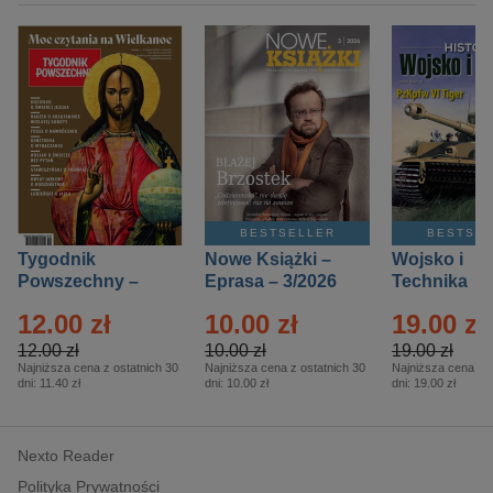
BESTSELLER
BESTSE
Tygodnik
Nowe Książki –
Wojsko i
Powszechny –
Eprasa – 3/2026
Technika
Eprasa – 14/2026
Historia – E
12.00 zł
10.00 zł
19.00 zł
– 2/2026
12.00 zł
10.00 zł
19.00 zł
Najniższa cena z ostatnich 30
Najniższa cena z ostatnich 30
Najniższa cena z o
dni:
11.40 zł
dni:
10.00 zł
dni:
19.00 zł
Nexto Reader
Polityka Prywatności