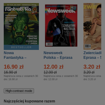
BESTSELLER
Nowa
Newsweek
Zwierciadło
Fantastyka –
Polska – Eprasa
Eprasa – 5/
Eprasa – 5/2026
– 13/2026
16.90 zł
12.00 zł
3.20 zł
16.90 zł
12.00 zł
3.20 zł
Najniższa cena z ostatnich 30
Najniższa cena z ostatnich 30
Najniższa cena z o
dni:
16.90 zł
dni:
12.00 zł
dni:
3.20 zł
High-contrast mode
Najczęściej kupowane razem