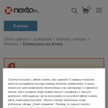
0
Pokaż/schowaj
wyszukiwarkę
E-prasa
Kategorie
Strona główna
audiobooki
Romans i erotyka
Romans
Dziewczyna zza ściany
Zobacz wszystkie E-prasa
budownictwo, aranżacja wnętrz
biznesowe, branżowe, gospodarka
Przepraszamy, ale produkt „Dziewczyna zza
darmowe wydania
ściany” nie jest dostępny.
dzienniki
Chcemy korzystać z plików cookies, aby zapewnić Ci najlepsze wrażenia
podczas przeglądania naszego katalogu ebooków, audiobooków i e-prasy,
edukacja
dostarczać spersonalizowane rekomendacje oraz udostępniać Ci najnowsze
High-contrast mode
funkcje, które rozwijamy dzięki analizie danych i współpracy z naszymi
hobby, sport, rozrywka
partnerami. Jeśli zgadzasz się na korzystanie ze wszystkich plików cookies,
Polecane
kliknij „Zaakceptuj wszystkie”. Możesz również dostosować swoje
komputery, internet, technologie, informatyka
preferencje, klikając „Zmień ustawienia”. Pamiętaj, że zawsze możesz