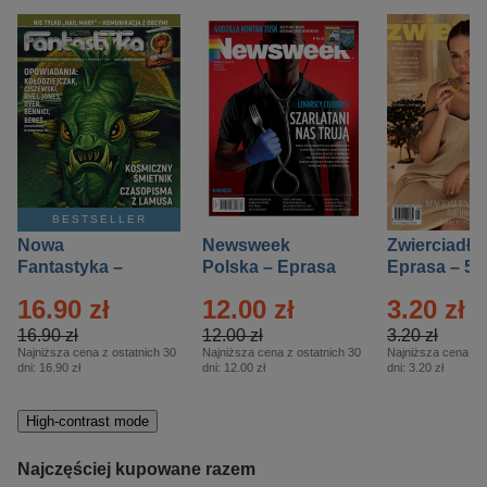
BESTSELLER
Nowa
Newsweek
Zwierciadło
Fantastyka –
Polska – Eprasa
Eprasa – 5/
Eprasa – 5/2026
– 13/2026
16.90 zł
12.00 zł
3.20 zł
16.90 zł
12.00 zł
3.20 zł
Najniższa cena z ostatnich 30
Najniższa cena z ostatnich 30
Najniższa cena z o
dni:
16.90 zł
dni:
12.00 zł
dni:
3.20 zł
High-contrast mode
Najczęściej kupowane razem