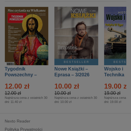
BESTSELLER
BESTSE
Tygodnik
Nowe Książki –
Wojsko i
Powszechny –
Eprasa – 3/2026
Technika
Eprasa – 14/2026
Historia – E
12.00 zł
10.00 zł
19.00 zł
– 2/2026
12.00 zł
10.00 zł
19.00 zł
Najniższa cena z ostatnich 30
Najniższa cena z ostatnich 30
Najniższa cena z o
dni:
11.40 zł
dni:
10.00 zł
dni:
19.00 zł
Nexto Reader
Polityka Prywatności