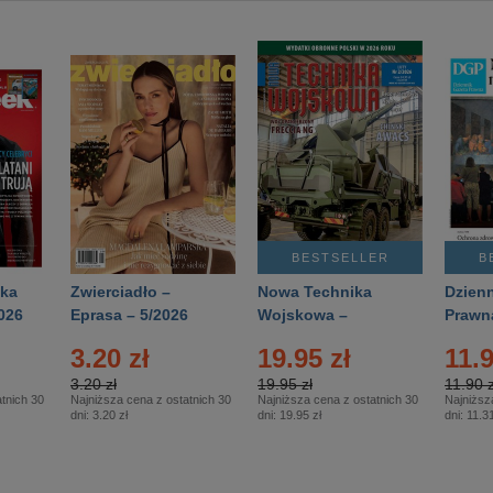
BESTSELLER
B
ka
Zwierciadło –
Nowa Technika
Dzienn
026
Eprasa – 5/2026
Wojskowa –
Prawn
Eprasa – 2/2026
65/20
3.20 zł
19.95 zł
11.9
3.20 zł
19.95 zł
11.90 z
tnich 30
Najniższa cena z ostatnich 30
Najniższa cena z ostatnich 30
Najniższ
dni:
3.20 zł
dni:
19.95 zł
dni:
11.31