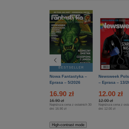
BESTSELLER
BESTSELLER
Deutsch Aktuell –
Nowa Fantastyka –
Newsweek Pols
Eprasa – 2/2026
Eprasa – 5/2026
– Eprasa – 13/2
16.90 zł
12.00 zł
16.90 zł
12.00 zł
Najniższa cena z ostatnich 30
Najniższa cena z osta
dni:
16.90 zł
dni:
12.00 zł
High-contrast mode