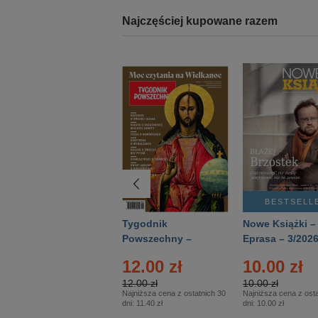
Najczęściej kupowane razem
BESTSELLER
BESTSELL
Technika
Tygodnik
Nowe Książki –
Wojskowa Historia
Powszechny –
Eprasa – 3/202
- Numer specjalny
Eprasa – 14/2026
12.00 zł
10.00 zł
– Eprasa – 2/2026
12.00 zł
10.00 zł
Najniższa cena z ostatnich 30
Najniższa cena z osta
dni:
11.40 zł
dni:
10.00 zł