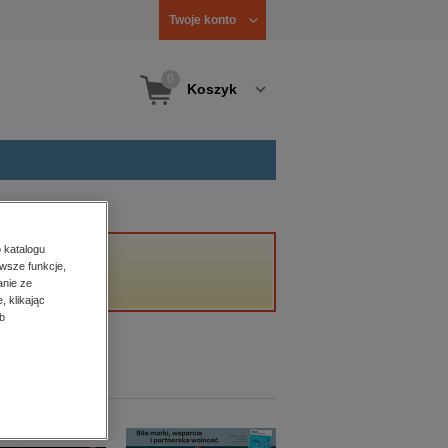
Twoje konto
0
Koszyk
 katalogu
wsze funkcje,
anie ze
, klikając
b