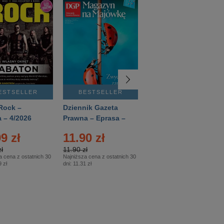
ESTSELLER
BESTSELLER
BESTSELLER
Rock –
Dziennik Gazeta
Świat Wiedzy
 – 4/2026
Prawna – Eprasa –
Historia – Eprasa –
83/2026
2/2026
9 zł
11.90 zł
13.99 zł
ł
11.90 zł
13.99 zł
a cena z ostatnich 30
Najniższa cena z ostatnich 30
Najniższa cena z ostatnich 30
 zł
dni:
11.31 zł
dni:
13.99 zł