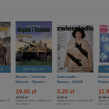
ER
BESTSELLER
B
Wojsko i Technika
Zwierciadło –
Dzienn
6
Historia – Eprasa –
Eprasa – 6/2026
Prawn
2/2026
74/20
19.00 zł
3.20 zł
11.9
19.00 zł
3.20 zł
11.90 z
tnich 30
Najniższa cena z ostatnich 30
Najniższa cena z ostatnich 30
Najniższ
dni:
19.00 zł
dni:
3.20 zł
dni:
11.31