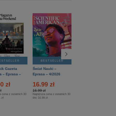
ESTSELLER
BESTSELLER
BESTSELLER
ik Gazeta
Świat Nauki –
Mówią Wieki –
a – Eprasa –
Eprasa – 4/2026
Eprasa – 3/2026
26
0 zł
16.99 zł
12.50 zł
ł
16.99 zł
12.50 zł
a cena z ostatnich 30
Najniższa cena z ostatnich 30
Najniższa cena z ostatnich 30
 zł
dni:
16.99 zł
dni:
12.50 zł