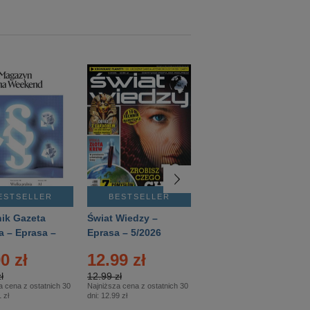
ESTSELLER
BESTSELLER
BESTSELLER
ik Gazeta
Świat Wiedzy –
T3 – Eprasa –
a – Eprasa –
Eprasa – 5/2026
4/2026
26
0 zł
12.99 zł
9.50 zł
ł
12.99 zł
9.50 zł
a cena z ostatnich 30
Najniższa cena z ostatnich 30
Najniższa cena z ostatnich 30
 zł
dni:
12.99 zł
dni:
11.90 zł