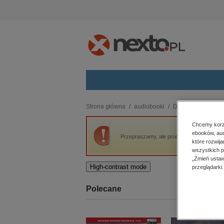
Kategorie
Strona główna
audiobooki
Dla dzieci i młodzi
budownictwo, aranżacja wnętrz
Chcemy korzy
ebooków, aud
biznesowe, branżowe, gospodarka
Przepraszamy, ale produkt „Efekt Ellie” nie
które rozwij
darmowe wydania
wszystkich p
dzienniki
„Zmień ustaw
High-contrast mode
przeglądarki.
edukacja
hobby, sport, rozrywka
Polecane
komputery, internet, technologie,
informatyka
kobiece, lifestyle, kultura