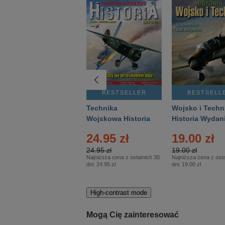
BESTSELLER
BESTSELLER
BESTSELL
Gość Niedzielny -
Technika
Wojsko i Techn
Warszawski –
Wojskowa Historia
Historia Wydan
Eprasa – 14/2026
– Eprasa – 2/2026
Specjalne – Ep
24.95 zł
19.00 zł
– 2/2026
24.95 zł
19.00 zł
Najniższa cena z ostatnich 30
Najniższa cena z osta
dni:
24.95 zł
dni:
19.00 zł
High-contrast mode
Mogą Cię zainteresować