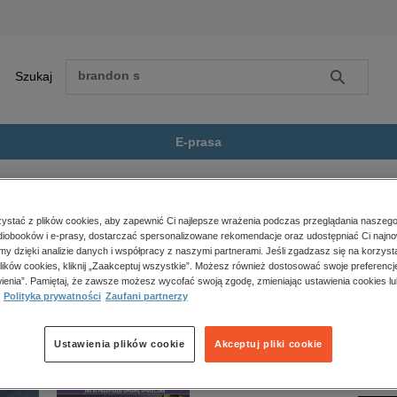
Szukaj
Szukaj
E-prasa
eży
Dla młodzieży
Efekt Ellie
Zobacz wszystkie E-prasa
polityka, społeczno-informacyjne
stać z plików cookies, aby zapewnić Ci najlepsze wrażenia podczas przeglądania naszego
iobooków i e-prasy, dostarczać spersonalizowane rekomendacje oraz udostępniać Ci najno
psychologiczne
 jest dostępny.
amy dzięki analizie danych i współpracy z naszymi partnerami. Jeśli zgadzasz się na korzyst
inne
lików cookies, kliknij „Zaakceptuj wszystkie”. Możesz również dostosować swoje preferencje
popularno-naukowe
ienia”. Pamiętaj, że zawsze możesz wycofać swoją zgodę, zmieniając ustawienia cookies lu
Polityka prywatności
Zaufani partnerzy
historia
zdrowie
religie
Ustawienia plików cookie
Akceptuj pliki cookie