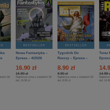
ER
BESTSELLER
BESTSELLER
B
ika
Nowa Fantastyka –
Tygodnik Do
Teraz 
ie
Eprasa – 4/2026
Rzeczy – Eprasa –
Eprasa
rasa
14/2026
16.90 zł
8.90 zł
14.9
16.90 zł
8.90 zł
14.99 z
tnich 30
Najniższa cena z ostatnich 30
Najniższa cena z ostatnich 30
Najniższ
dni:
16.90 zł
dni:
8.90 zł
dni:
14.99