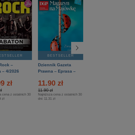
ESTSELLER
BESTSELLER
BESTSELLER
Rock –
Dziennik Gazeta
Świat Wiedzy
 – 4/2026
Prawna – Eprasa –
Historia – Eprasa –
83/2026
2/2026
9 zł
11.90 zł
13.99 zł
ł
11.90 zł
13.99 zł
a cena z ostatnich 30
Najniższa cena z ostatnich 30
Najniższa cena z ostatnich 30
 zł
dni:
11.31 zł
dni:
13.99 zł