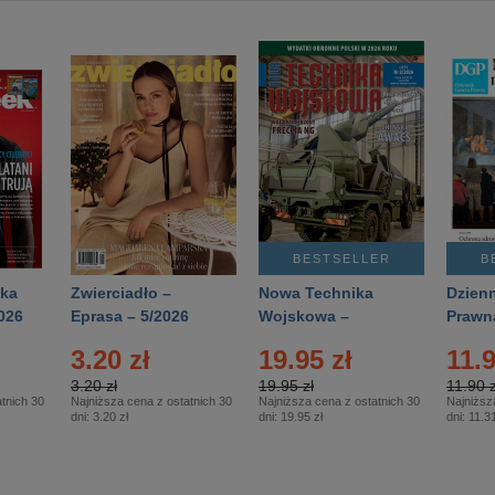
BESTSELLER
B
ka
Zwierciadło –
Nowa Technika
Dzienn
026
Eprasa – 5/2026
Wojskowa –
Prawn
Eprasa – 2/2026
65/20
3.20 zł
19.95 zł
11.9
3.20 zł
19.95 zł
11.90 z
tnich 30
Najniższa cena z ostatnich 30
Najniższa cena z ostatnich 30
Najniższ
dni:
3.20 zł
dni:
19.95 zł
dni:
11.31