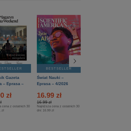
ESTSELLER
BESTSELLER
BESTSELLER
ik Gazeta
Świat Nauki –
Mówią Wieki –
a – Eprasa –
Eprasa – 4/2026
Eprasa – 3/2026
26
0 zł
16.99 zł
12.50 zł
ł
16.99 zł
12.50 zł
a cena z ostatnich 30
Najniższa cena z ostatnich 30
Najniższa cena z ostatnich 30
 zł
dni:
16.99 zł
dni:
12.50 zł