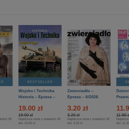
ER
BESTSELLER
B
Wojsko i Technika
Zwierciadło –
Dzienn
6
Historia – Eprasa –
Eprasa – 6/2026
Prawn
2/2026
74/20
19.00 zł
3.20 zł
11.9
19.00 zł
3.20 zł
11.90 z
tnich 30
Najniższa cena z ostatnich 30
Najniższa cena z ostatnich 30
Najniższ
dni:
19.00 zł
dni:
3.20 zł
dni:
11.31