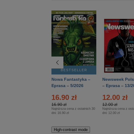
BESTSELLER
BESTSELLER
Deutsch Aktuell –
Nowa Fantastyka –
Newsweek Pols
Eprasa – 2/2026
Eprasa – 5/2026
– Eprasa – 13/2
16.90 zł
12.00 zł
16.90 zł
12.00 zł
Najniższa cena z ostatnich 30
Najniższa cena z osta
dni:
16.90 zł
dni:
12.00 zł
High-contrast mode