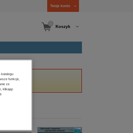
Twoje konto
0
Koszyk
 katalogu
wsze funkcje,
anie ze
, klikając
b