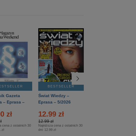
ESTSELLER
BESTSELLER
BESTSELLER
ik Gazeta
Świat Wiedzy –
T3 – Eprasa –
a – Eprasa –
Eprasa – 5/2026
4/2026
26
0 zł
12.99 zł
9.50 zł
ł
12.99 zł
9.50 zł
a cena z ostatnich 30
Najniższa cena z ostatnich 30
Najniższa cena z ostatnich 30
 zł
dni:
12.99 zł
dni:
11.90 zł