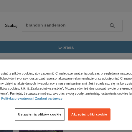
Szukaj
Szukaj
E-prasa
 thriller
Ekstremista
Zobacz wszystkie E-prasa
polityka, społeczno-informacyjne
stać z plików cookies, aby zapewnić Ci najlepsze wrażenia podczas przeglądania naszego
iobooków i e-prasy, dostarczać spersonalizowane rekomendacje oraz udostępniać Ci najno
psychologiczne
ie jest dostępny.
amy dzięki analizie danych i współpracy z naszymi partnerami. Jeśli zgadzasz się na korzyst
inne
lików cookies, kliknij „Zaakceptuj wszystkie”. Możesz również dostosować swoje preferencje
popularno-naukowe
ienia”. Pamiętaj, że zawsze możesz wycofać swoją zgodę, zmieniając ustawienia cookies lu
Polityka prywatności
Zaufani partnerzy
historia
zdrowie
religie
Ustawienia plików cookie
Akceptuj pliki cookie