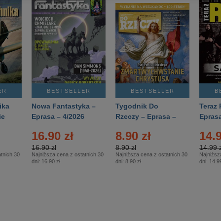
ER
BESTSELLER
BESTSELLER
B
ika
Nowa Fantastyka –
Tygodnik Do
Teraz 
ie
Eprasa – 4/2026
Rzeczy – Eprasa –
Eprasa
rasa
14/2026
16.90 zł
8.90 zł
14.9
16.90 zł
8.90 zł
14.99 z
tnich 30
Najniższa cena z ostatnich 30
Najniższa cena z ostatnich 30
Najniższ
dni:
16.90 zł
dni:
8.90 zł
dni:
14.99