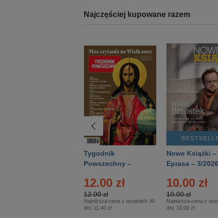
Najczęściej kupowane razem
BESTSELLER
BESTSELL
Technika
Tygodnik
Nowe Książki –
Wojskowa Historia
Powszechny –
Eprasa – 3/202
- Numer specjalny
Eprasa – 14/2026
12.00 zł
10.00 zł
– Eprasa – 2/2026
12.00 zł
10.00 zł
Najniższa cena z ostatnich 30
Najniższa cena z osta
dni:
11.40 zł
dni:
10.00 zł