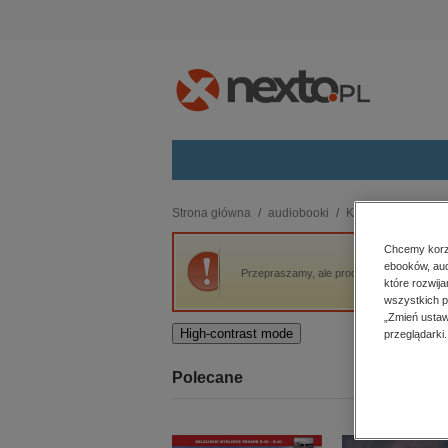
Kategorie
Strona główna
audiobooki
Kryminał, sensacja,
budownictwo, aranżacja wnętrz
Chcemy korzy
ebooków, aud
biznesowe, branżowe, gospodarka
Przepraszamy, ale produkt „Ekstremista” n
które rozwij
darmowe wydania
wszystkich p
dzienniki
„Zmień ustaw
High-contrast mode
przeglądarki.
edukacja
hobby, sport, rozrywka
Polecane
komputery, internet, technologie,
informatyka
kobiece, lifestyle, kultura