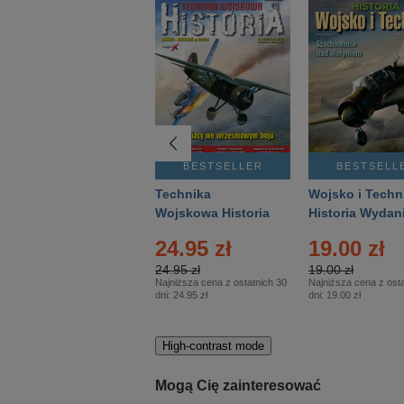
BESTSELLER
BESTSELLER
BESTSELL
Gość Niedzielny -
Technika
Wojsko i Techn
Warszawski –
Wojskowa Historia
Historia Wydan
Eprasa – 14/2026
– Eprasa – 2/2026
Specjalne – Ep
4.00 zł
24.95 zł
19.00 zł
– 2/2026
4.00 zł
24.95 zł
19.00 zł
Najniższa cena z ostatnich 30
Najniższa cena z ostatnich 30
Najniższa cena z osta
dni:
3.80 zł
dni:
24.95 zł
dni:
19.00 zł
High-contrast mode
Mogą Cię zainteresować