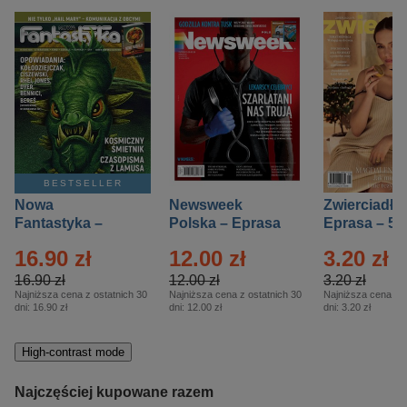
BESTSELLER
Nowa
Newsweek
Zwierciadło
Fantastyka –
Polska – Eprasa
Eprasa – 5/
Eprasa – 5/2026
– 13/2026
16.90 zł
12.00 zł
3.20 zł
16.90 zł
12.00 zł
3.20 zł
Najniższa cena z ostatnich 30
Najniższa cena z ostatnich 30
Najniższa cena z o
dni:
16.90 zł
dni:
12.00 zł
dni:
3.20 zł
High-contrast mode
Najczęściej kupowane razem