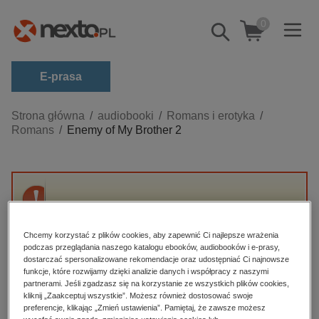
0
Pokaż/schowaj
wyszukiwarkę
E-prasa
Kategorie
Strona główna
audiobooki
Romans i erotyka
Romans
Enemy of My Brother 2
Zobacz wszystkie E-prasa
budownictwo, aranżacja wnętrz
biznesowe, branżowe, gospodarka
Przepraszamy, ale produkt „Enemy of My
darmowe wydania
Brother 2” nie jest dostępny.
dzienniki
Chcemy korzystać z plików cookies, aby zapewnić Ci najlepsze wrażenia
podczas przeglądania naszego katalogu ebooków, audiobooków i e-prasy,
edukacja
dostarczać spersonalizowane rekomendacje oraz udostępniać Ci najnowsze
High-contrast mode
funkcje, które rozwijamy dzięki analizie danych i współpracy z naszymi
hobby, sport, rozrywka
partnerami. Jeśli zgadzasz się na korzystanie ze wszystkich plików cookies,
Polecane
kliknij „Zaakceptuj wszystkie”. Możesz również dostosować swoje
komputery, internet, technologie, informatyka
preferencje, klikając „Zmień ustawienia”. Pamiętaj, że zawsze możesz