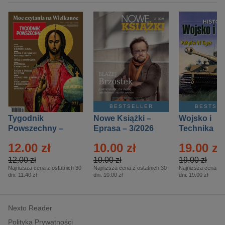
BESTSELLER
BESTSE
Tygodnik
Nowe Książki –
Wojsko i
Powszechny –
Eprasa – 3/2026
Technika
Eprasa – 14/2026
Historia – E
12.00 zł
10.00 zł
19.00 zł
– 2/2026
12.00 zł
10.00 zł
19.00 zł
Najniższa cena z ostatnich 30
Najniższa cena z ostatnich 30
Najniższa cena z o
dni:
11.40 zł
dni:
10.00 zł
dni:
19.00 zł
Nexto Reader
Polityka Prywatności