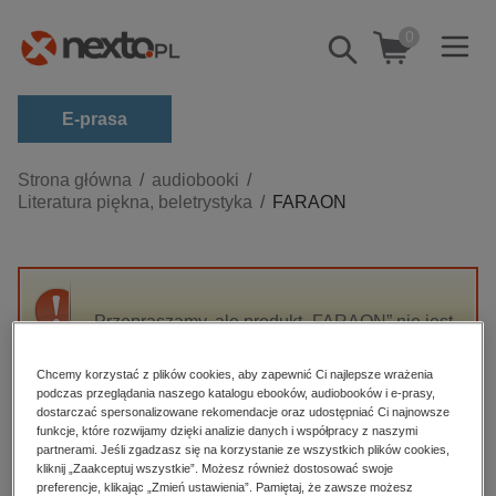
0
Pokaż/schowaj
wyszukiwarkę
E-prasa
Kategorie
Strona główna
audiobooki
Literatura piękna, beletrystyka
FARAON
Zobacz wszystkie E-prasa
budownictwo, aranżacja wnętrz
biznesowe, branżowe, gospodarka
Przepraszamy, ale produkt „FARAON” nie jest
darmowe wydania
dostępny.
dzienniki
Chcemy korzystać z plików cookies, aby zapewnić Ci najlepsze wrażenia
podczas przeglądania naszego katalogu ebooków, audiobooków i e-prasy,
edukacja
High-contrast mode
dostarczać spersonalizowane rekomendacje oraz udostępniać Ci najnowsze
hobby, sport, rozrywka
funkcje, które rozwijamy dzięki analizie danych i współpracy z naszymi
partnerami. Jeśli zgadzasz się na korzystanie ze wszystkich plików cookies,
Polecane
komputery, internet, technologie, informatyka
kliknij „Zaakceptuj wszystkie”. Możesz również dostosować swoje
preferencje, klikając „Zmień ustawienia”. Pamiętaj, że zawsze możesz