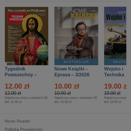
BESTSELLER
BESTSE
Tygodnik
Nowe Książki –
Wojsko i
Powszechny –
Eprasa – 3/2026
Technika
Eprasa – 14/2026
Historia – E
12.00 zł
10.00 zł
19.00 zł
– 2/2026
12.00 zł
10.00 zł
19.00 zł
Najniższa cena z ostatnich 30
Najniższa cena z ostatnich 30
Najniższa cena z o
dni:
11.40 zł
dni:
10.00 zł
dni:
19.00 zł
Nexto Reader
Polityka Prywatności