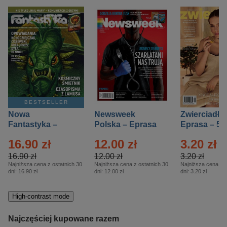
BESTSELLER
Nowa
Newsweek
Zwierciadło
Fantastyka –
Polska – Eprasa
Eprasa – 5/
Eprasa – 5/2026
– 13/2026
16.90 zł
12.00 zł
3.20 zł
16.90 zł
12.00 zł
3.20 zł
Najniższa cena z ostatnich 30
Najniższa cena z ostatnich 30
Najniższa cena z o
dni:
16.90 zł
dni:
12.00 zł
dni:
3.20 zł
High-contrast mode
Najczęściej kupowane razem