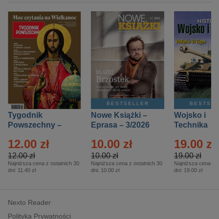
BESTSELLER
BESTSE
Tygodnik
Nowe Książki –
Wojsko i
Powszechny –
Eprasa – 3/2026
Technika
Eprasa – 14/2026
Historia – E
12.00 zł
10.00 zł
19.00 zł
– 2/2026
12.00 zł
10.00 zł
19.00 zł
Najniższa cena z ostatnich 30
Najniższa cena z ostatnich 30
Najniższa cena z o
dni:
11.40 zł
dni:
10.00 zł
dni:
19.00 zł
Nexto Reader
Polityka Prywatności