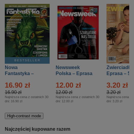
BESTSELLER
Nowa
Newsweek
Zwierciadło
Fantastyka –
Polska – Eprasa
Eprasa – 5/
Eprasa – 5/2026
– 13/2026
16.90 zł
12.00 zł
3.20 zł
16.90 zł
12.00 zł
3.20 zł
Najniższa cena z ostatnich 30
Najniższa cena z ostatnich 30
Najniższa cena z o
dni:
16.90 zł
dni:
12.00 zł
dni:
3.20 zł
High-contrast mode
Najczęściej kupowane razem