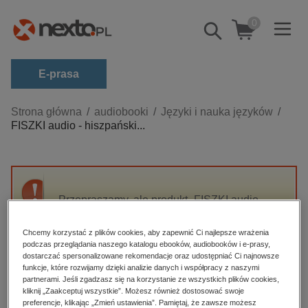
0
Pokaż/schowaj
wyszukiwarkę
E-prasa
Kategorie
Strona główna
audiobooki
Języki i nauka języków
FISZKI audio - hiszpański...
Zobacz wszystkie E-prasa
budownictwo, aranżacja wnętrz
biznesowe, branżowe, gospodarka
Przepraszamy, ale produkt „FISZKI audio -
darmowe wydania
hiszpański - Słownictwo 1” nie jest dostępny.
dzienniki
Chcemy korzystać z plików cookies, aby zapewnić Ci najlepsze wrażenia
podczas przeglądania naszego katalogu ebooków, audiobooków i e-prasy,
edukacja
High-contrast mode
dostarczać spersonalizowane rekomendacje oraz udostępniać Ci najnowsze
hobby, sport, rozrywka
funkcje, które rozwijamy dzięki analizie danych i współpracy z naszymi
partnerami. Jeśli zgadzasz się na korzystanie ze wszystkich plików cookies,
Polecane
komputery, internet, technologie, informatyka
kliknij „Zaakceptuj wszystkie”. Możesz również dostosować swoje
preferencje, klikając „Zmień ustawienia”. Pamiętaj, że zawsze możesz