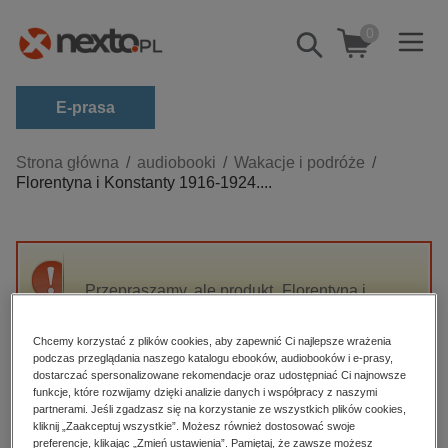
0
Pokaż/schowaj
wyszukiwarkę
E-prasa
Kategorie
Strona główna
audiobooki
Wakacje i podróże
Florentyna i Konstanty 1916-1924....
Zobacz wszystkie E-prasa
budownictwo, aranżacja wnętrz
biznesowe, branżowe, gospodarka
Przepraszamy, ale produkt „Florentyna i
darmowe wydania
Konstanty 1916-1924. Zakładnicy wolności”
dzienniki
nie jest dostępny.
Chcemy korzystać z plików cookies, aby zapewnić Ci najlepsze wrażenia
edukacja
podczas przeglądania naszego katalogu ebooków, audiobooków i e-prasy,
dostarczać spersonalizowane rekomendacje oraz udostępniać Ci najnowsze
High-contrast mode
hobby, sport, rozrywka
funkcje, które rozwijamy dzięki analizie danych i współpracy z naszymi
partnerami. Jeśli zgadzasz się na korzystanie ze wszystkich plików cookies,
komputery, internet, technologie, informatyka
kliknij „Zaakceptuj wszystkie”. Możesz również dostosować swoje
Polecane
preferencje, klikając „Zmień ustawienia”. Pamiętaj, że zawsze możesz