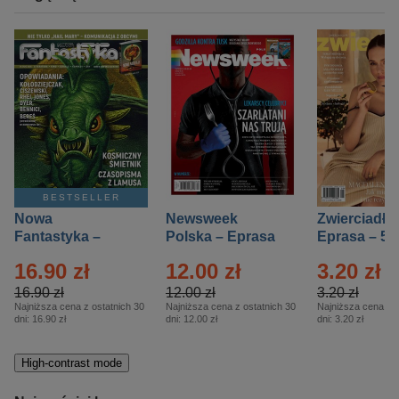
BESTSELLER
Nowa
Newsweek
Zwierciadło
Fantastyka –
Polska – Eprasa
Eprasa – 5/
Eprasa – 5/2026
– 13/2026
16.90 zł
12.00 zł
3.20 zł
16.90 zł
12.00 zł
3.20 zł
Najniższa cena z ostatnich 30
Najniższa cena z ostatnich 30
Najniższa cena z o
dni:
16.90 zł
dni:
12.00 zł
dni:
3.20 zł
High-contrast mode