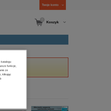
Twoje konto
0
Koszyk
 katalogu
wsze funkcje,
anie ze
, klikając
b