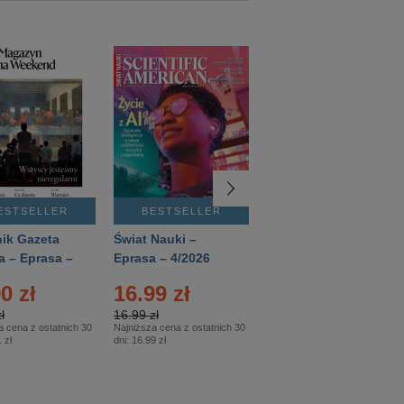
ESTSELLER
BESTSELLER
BESTSELLER
ik Gazeta
Świat Nauki –
Mówią Wieki –
a – Eprasa –
Eprasa – 4/2026
Eprasa – 3/2026
26
0 zł
16.99 zł
12.50 zł
ł
16.99 zł
12.50 zł
a cena z ostatnich 30
Najniższa cena z ostatnich 30
Najniższa cena z ostatnich 30
 zł
dni:
16.99 zł
dni:
12.50 zł