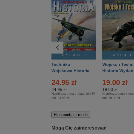
BESTSELLER
BESTSELLER
BESTSELL
Gość Niedzielny -
Technika
Wojsko i Techn
Warszawski –
Wojskowa Historia
Historia Wydan
Eprasa – 14/2026
– Eprasa – 2/2026
Specjalne – Ep
24.95 zł
19.00 zł
– 2/2026
24.95 zł
19.00 zł
Najniższa cena z ostatnich 30
Najniższa cena z osta
dni:
24.95 zł
dni:
19.00 zł
High-contrast mode
Mogą Cię zainteresować