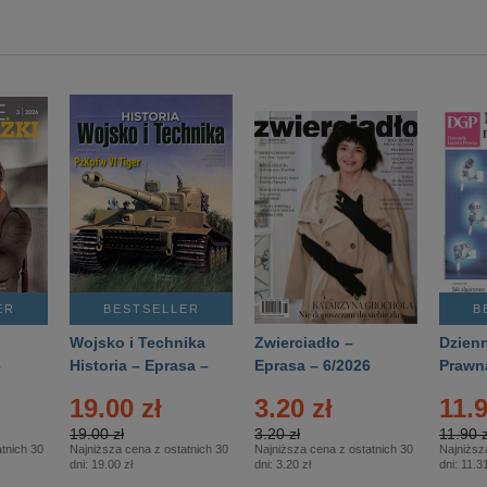
ER
BESTSELLER
B
Wojsko i Technika
Zwierciadło –
Dzienn
6
Historia – Eprasa –
Eprasa – 6/2026
Prawn
2/2026
74/20
19.00 zł
3.20 zł
11.9
19.00 zł
3.20 zł
11.90 z
tnich 30
Najniższa cena z ostatnich 30
Najniższa cena z ostatnich 30
Najniższ
dni:
19.00 zł
dni:
3.20 zł
dni:
11.31