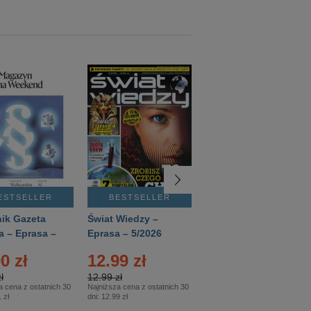
ESTSELLER
BESTSELLER
BESTSELLER
ik Gazeta
Świat Wiedzy –
T3 – Eprasa –
a – Eprasa –
Eprasa – 5/2026
4/2026
26
0 zł
12.99 zł
9.50 zł
ł
12.99 zł
9.50 zł
a cena z ostatnich 30
Najniższa cena z ostatnich 30
Najniższa cena z ostatnich 30
 zł
dni:
12.99 zł
dni:
11.90 zł