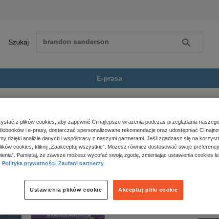
Szukaj
Szukaj
E-prasa
eży
Gaja z Gajówki Tom 3: Wakacyjna...
Zobacz wszystkie E-prasa
polityka, społeczno-informacyjne
stać z plików cookies, aby zapewnić Ci najlepsze wrażenia podczas przeglądania naszego
iobooków i e-prasy, dostarczać spersonalizowane rekomendacje oraz udostępniać Ci najno
psychologiczne
 Tom 3: Wakacyjna misja. Gaja z Gajówki. Tom 3” nie jest dostępny.
amy dzięki analizie danych i współpracy z naszymi partnerami. Jeśli zgadzasz się na korzyst
inne
lików cookies, kliknij „Zaakceptuj wszystkie”. Możesz również dostosować swoje preferencje
popularno-naukowe
ienia”. Pamiętaj, że zawsze możesz wycofać swoją zgodę, zmieniając ustawienia cookies lu
Polityka prywatności
Zaufani partnerzy
historia
zdrowie
religie
Ustawienia plików cookie
Akceptuj pliki cookie