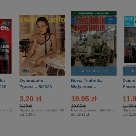
BESTSELLER
B
ka
Zwierciadło –
Nowa Technika
Dzienn
026
Eprasa – 5/2026
Wojskowa –
Prawn
Eprasa – 2/2026
65/20
3.20 zł
19.95 zł
11.9
3.20 zł
19.95 zł
11.90 z
tnich 30
Najniższa cena z ostatnich 30
Najniższa cena z ostatnich 30
Najniższ
dni:
3.20 zł
dni:
19.95 zł
dni:
11.31