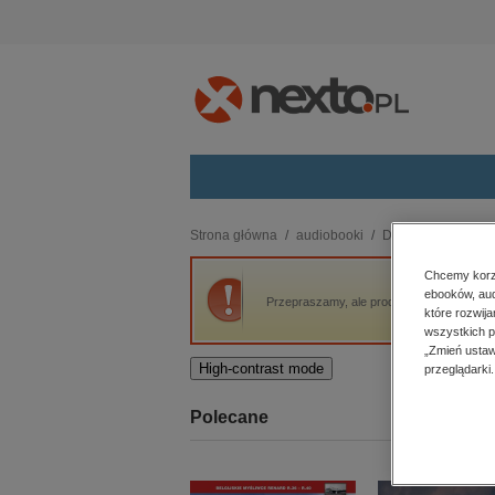
Kategorie
Strona główna
audiobooki
Dla dzieci i młodzi
budownictwo, aranżacja wnętrz
Chcemy korzy
ebooków, aud
biznesowe, branżowe, gospodarka
Przepraszamy, ale produkt „Gaja z Gajówki
które rozwij
darmowe wydania
wszystkich p
dzienniki
„Zmień ustaw
High-contrast mode
przeglądarki.
edukacja
hobby, sport, rozrywka
Polecane
komputery, internet, technologie,
informatyka
kobiece, lifestyle, kultura