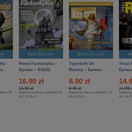
ER
BESTSELLER
BESTSELLER
B
ika
Nowa Fantastyka –
Tygodnik Do
Teraz 
ie
Eprasa – 4/2026
Rzeczy – Eprasa –
Eprasa
rasa
14/2026
16.90 zł
8.90 zł
14.9
16.90 zł
8.90 zł
14.99 z
tnich 30
Najniższa cena z ostatnich 30
Najniższa cena z ostatnich 30
Najniższ
dni:
16.90 zł
dni:
8.90 zł
dni:
14.99