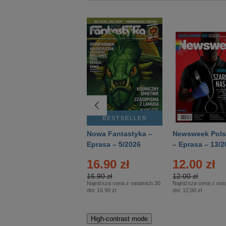
BESTSELLER
BESTSELLER
Deutsch Aktuell –
Nowa Fantastyka –
Newsweek Pols
Eprasa – 2/2026
Eprasa – 5/2026
– Eprasa – 13/2
16.90 zł
12.00 zł
16.90 zł
12.00 zł
Najniższa cena z ostatnich 30
Najniższa cena z osta
dni:
16.90 zł
dni:
12.00 zł
High-contrast mode