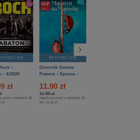
ESTSELLER
BESTSELLER
BESTSELLER
Rock –
Dziennik Gazeta
Świat Wiedzy
 – 4/2026
Prawna – Eprasa –
Historia – Eprasa –
83/2026
2/2026
9 zł
11.90 zł
13.99 zł
ł
11.90 zł
13.99 zł
a cena z ostatnich 30
Najniższa cena z ostatnich 30
Najniższa cena z ostatnich 30
 zł
dni:
11.31 zł
dni:
13.99 zł