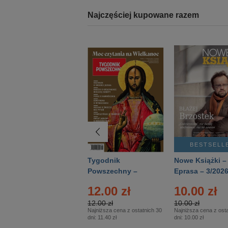
Najczęściej kupowane razem
BESTSELLER
BESTSELL
Technika
Tygodnik
Nowe Książki –
Wojskowa Historia
Powszechny –
Eprasa – 3/202
- Numer specjalny
Eprasa – 14/2026
12.00 zł
10.00 zł
– Eprasa – 2/2026
12.00 zł
10.00 zł
Najniższa cena z ostatnich 30
Najniższa cena z osta
dni:
11.40 zł
dni:
10.00 zł