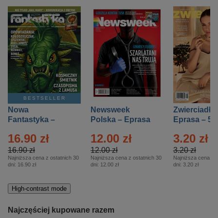
BESTSELLER
Nowa
Newsweek
Zwierciadło
Fantastyka –
Polska – Eprasa
Eprasa – 5/
Eprasa – 5/2026
– 13/2026
16.90 zł
12.00 zł
3.20 zł
16.90 zł
12.00 zł
3.20 zł
Najniższa cena z ostatnich 30
Najniższa cena z ostatnich 30
Najniższa cena z o
dni:
16.90 zł
dni:
12.00 zł
dni:
3.20 zł
High-contrast mode
Najczęściej kupowane razem