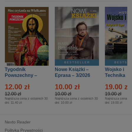
BESTSELLER
BESTSE
Tygodnik
Nowe Książki –
Wojsko i
Powszechny –
Eprasa – 3/2026
Technika
Eprasa – 14/2026
Historia – E
12.00 zł
10.00 zł
19.00 zł
– 2/2026
12.00 zł
10.00 zł
19.00 zł
Najniższa cena z ostatnich 30
Najniższa cena z ostatnich 30
Najniższa cena z o
dni:
11.40 zł
dni:
10.00 zł
dni:
19.00 zł
Nexto Reader
Polityka Prywatności