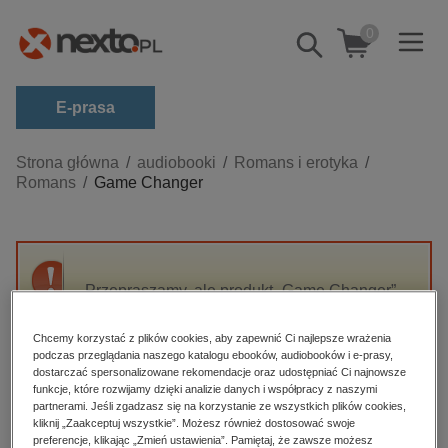
0
Pokaż/schowaj
wyszukiwarkę
E-prasa
Kategorie
Strona główna
audiobooki
Romans i erotyka
Romans
Game Changer
Zobacz wszystkie E-prasa
budownictwo, aranżacja wnętrz
biznesowe, branżowe, gospodarka
Przepraszamy, ale produkt „Game Changer”
darmowe wydania
nie jest dostępny.
dzienniki
Chcemy korzystać z plików cookies, aby zapewnić Ci najlepsze wrażenia
podczas przeglądania naszego katalogu ebooków, audiobooków i e-prasy,
edukacja
High-contrast mode
dostarczać spersonalizowane rekomendacje oraz udostępniać Ci najnowsze
hobby, sport, rozrywka
funkcje, które rozwijamy dzięki analizie danych i współpracy z naszymi
partnerami. Jeśli zgadzasz się na korzystanie ze wszystkich plików cookies,
Polecane
komputery, internet, technologie, informatyka
kliknij „Zaakceptuj wszystkie”. Możesz również dostosować swoje
preferencje, klikając „Zmień ustawienia”. Pamiętaj, że zawsze możesz