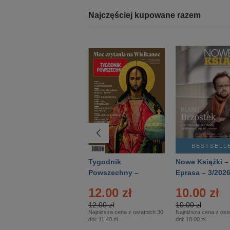
Najczęściej kupowane razem
BESTSELLER
BESTSELL
Technika
Tygodnik
Nowe Książki –
Wojskowa Historia
Powszechny –
Eprasa – 3/202
- Numer specjalny
Eprasa – 14/2026
12.00 zł
10.00 zł
– Eprasa – 2/2026
12.00 zł
10.00 zł
Najniższa cena z ostatnich 30
Najniższa cena z osta
dni:
11.40 zł
dni:
10.00 zł