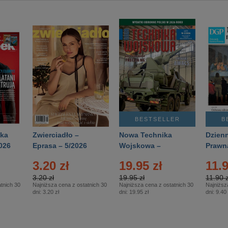
BESTSELLER
B
ka
Zwierciadło –
Nowa Technika
Dzienn
026
Eprasa – 5/2026
Wojskowa –
Prawn
Eprasa – 2/2026
65/20
3.20 zł
19.95 zł
11.9
3.20 zł
19.95 zł
11.90 z
tnich 30
Najniższa cena z ostatnich 30
Najniższa cena z ostatnich 30
Najniższ
dni:
3.20 zł
dni:
19.95 zł
dni:
9.40 