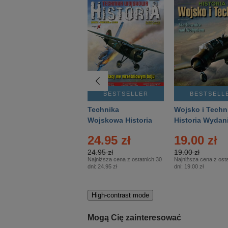
BESTSELLER
BESTSELLER
BESTSELL
Gość Niedzielny -
Technika
Wojsko i Techn
Warszawski –
Wojskowa Historia
Historia Wydan
Eprasa – 14/2026
– Eprasa – 2/2026
Specjalne – Ep
24.95 zł
19.00 zł
– 2/2026
24.95 zł
19.00 zł
Najniższa cena z ostatnich 30
Najniższa cena z osta
dni:
24.95 zł
dni:
19.00 zł
High-contrast mode
Mogą Cię zainteresować