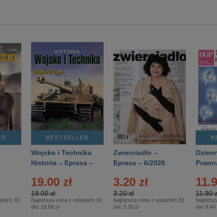
ER
BESTSELLER
B
Wojsko i Technika
Zwierciadło –
Dzienn
6
Historia – Eprasa –
Eprasa – 6/2026
Prawn
2/2026
74/20
19.00 zł
3.20 zł
11.9
19.00 zł
3.20 zł
11.90 z
tnich 30
Najniższa cena z ostatnich 30
Najniższa cena z ostatnich 30
Najniższ
dni:
19.00 zł
dni:
3.20 zł
dni:
9.40 