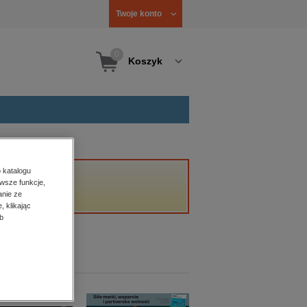
Twoje konto
0
Koszyk
 katalogu
wsze funkcje,
anie ze
, klikając
b