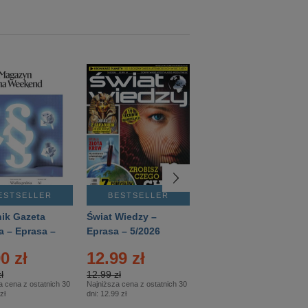
ESTSELLER
BESTSELLER
BESTSELLER
ik Gazeta
Świat Wiedzy –
T3 – Eprasa –
a – Eprasa –
Eprasa – 5/2026
4/2026
26
0 zł
12.99 zł
9.50 zł
ł
12.99 zł
9.50 zł
a cena z ostatnich 30
Najniższa cena z ostatnich 30
Najniższa cena z ostatnich 30
zł
dni:
12.99 zł
dni:
11.90 zł