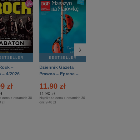
ESTSELLER
BESTSELLER
BESTSELLER
Rock –
Dziennik Gazeta
Świat Wiedzy
 – 4/2026
Prawna – Eprasa –
Historia – Eprasa –
83/2026
2/2026
9 zł
11.90 zł
13.99 zł
ł
11.90 zł
13.99 zł
a cena z ostatnich 30
Najniższa cena z ostatnich 30
Najniższa cena z ostatnich 30
 zł
dni:
9.40 zł
dni:
13.99 zł