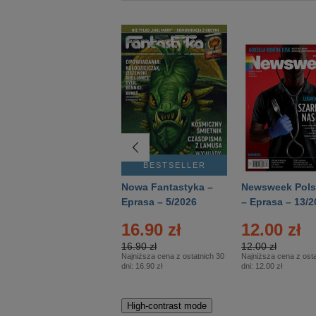
BESTSELLER
BESTSELLER
Deutsch Aktuell –
Nowa Fantastyka –
Newsweek Pols
Eprasa – 2/2026
Eprasa – 5/2026
– Eprasa – 13/2
16.90 zł
12.00 zł
16.90 zł
12.00 zł
Najniższa cena z ostatnich 30
Najniższa cena z osta
dni:
16.90 zł
dni:
12.00 zł
High-contrast mode