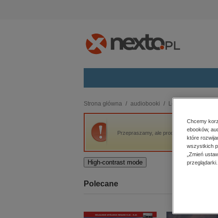
Kategorie
Strona główna
audiobooki
Lektury szkolne, o
budownictwo, aranżacja wnętrz
Chcemy korzy
ebooków, aud
biznesowe, branżowe, gospodarka
Przepraszamy, ale produkt „Hania” nie jes
które rozwij
darmowe wydania
wszystkich p
dzienniki
„Zmień ustaw
High-contrast mode
przeglądarki.
edukacja
hobby, sport, rozrywka
Polecane
komputery, internet, technologie,
informatyka
kobiece, lifestyle, kultura