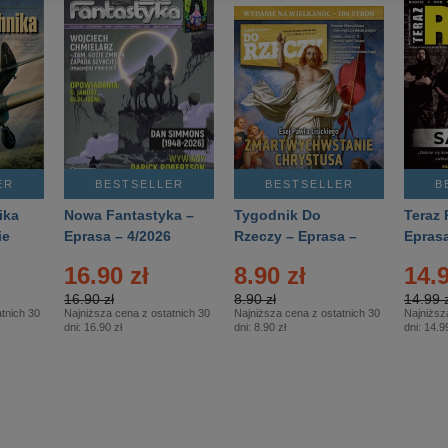
ER
BESTSELLER
BESTSELLER
B
ika
Nowa Fantastyka –
Tygodnik Do
Teraz 
ie
Eprasa – 4/2026
Rzeczy – Eprasa –
Eprasa
rasa
14/2026
16.90 zł
8.90 zł
14.9
16.90 zł
8.90 zł
14.99 z
tnich 30
Najniższa cena z ostatnich 30
Najniższa cena z ostatnich 30
Najniższ
dni:
16.90 zł
dni:
8.90 zł
dni:
14.99