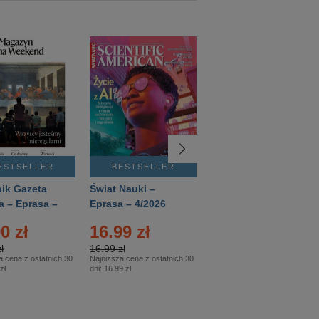
ESTSELLER
BESTSELLER
BESTSELLER
ik Gazeta
Świat Nauki –
Mówią Wieki –
a – Eprasa –
Eprasa – 4/2026
Eprasa – 3/2026
26
0 zł
16.99 zł
12.50 zł
ł
16.99 zł
12.50 zł
a cena z ostatnich 30
Najniższa cena z ostatnich 30
Najniższa cena z ostatnich 30
zł
dni:
16.99 zł
dni:
12.50 zł