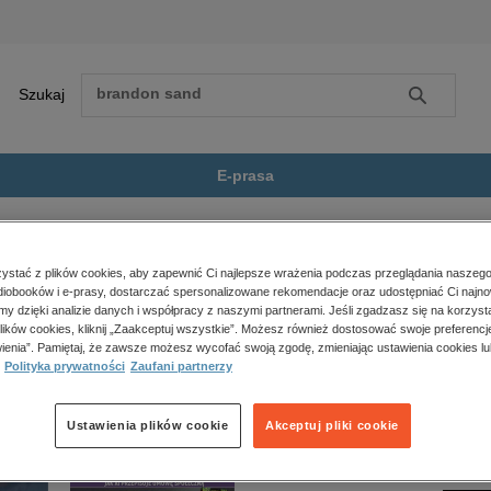
Szukaj
Szukaj
E-prasa
pracowania lektur
Hania
Zobacz wszystkie E-prasa
polityka, społeczno-informacyjne
stać z plików cookies, aby zapewnić Ci najlepsze wrażenia podczas przeglądania naszego
iobooków i e-prasy, dostarczać spersonalizowane rekomendacje oraz udostępniać Ci najno
psychologiczne
t dostępny.
amy dzięki analizie danych i współpracy z naszymi partnerami. Jeśli zgadzasz się na korzyst
inne
lików cookies, kliknij „Zaakceptuj wszystkie”. Możesz również dostosować swoje preferencje
popularno-naukowe
ienia”. Pamiętaj, że zawsze możesz wycofać swoją zgodę, zmieniając ustawienia cookies lu
Polityka prywatności
Zaufani partnerzy
historia
zdrowie
religie
Ustawienia plików cookie
Akceptuj pliki cookie