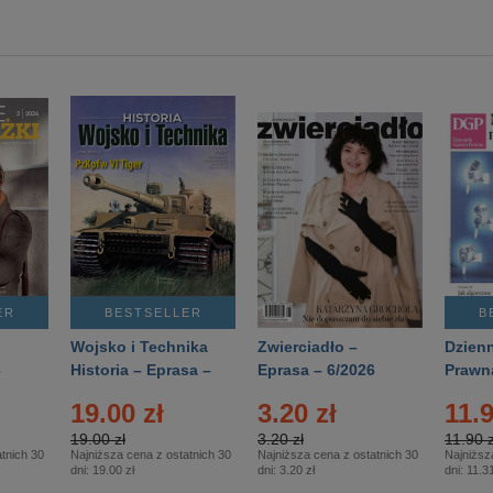
ER
BESTSELLER
B
Wojsko i Technika
Zwierciadło –
Dzienn
6
Historia – Eprasa –
Eprasa – 6/2026
Prawn
2/2026
74/20
19.00 zł
3.20 zł
11.9
19.00 zł
3.20 zł
11.90 z
tnich 30
Najniższa cena z ostatnich 30
Najniższa cena z ostatnich 30
Najniższ
dni:
19.00 zł
dni:
3.20 zł
dni:
11.31