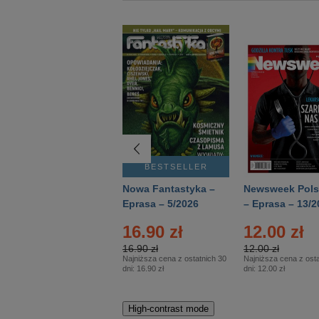
BESTSELLER
BESTSELLER
Deutsch Aktuell –
Nowa Fantastyka –
Newsweek Pols
Eprasa – 2/2026
Eprasa – 5/2026
– Eprasa – 13/2
16.90 zł
12.00 zł
16.90 zł
12.00 zł
Najniższa cena z ostatnich 30
Najniższa cena z osta
dni:
16.90 zł
dni:
12.00 zł
High-contrast mode