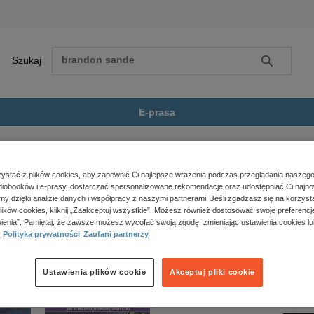
Szukaj
Szukaj
E-prasa
eży
Idą święta
Zobacz wszystkie E-prasa
polityka, społeczno-informacyjne
stać z plików cookies, aby zapewnić Ci najlepsze wrażenia podczas przeglądania naszego
iobooków i e-prasy, dostarczać spersonalizowane rekomendacje oraz udostępniać Ci najno
psychologiczne
 jest dostępny.
amy dzięki analizie danych i współpracy z naszymi partnerami. Jeśli zgadzasz się na korzyst
inne
lików cookies, kliknij „Zaakceptuj wszystkie”. Możesz również dostosować swoje preferencje
popularno-naukowe
ienia”. Pamiętaj, że zawsze możesz wycofać swoją zgodę, zmieniając ustawienia cookies lu
Polityka prywatności
Zaufani partnerzy
historia
zdrowie
religie
Ustawienia plików cookie
Akceptuj pliki cookie