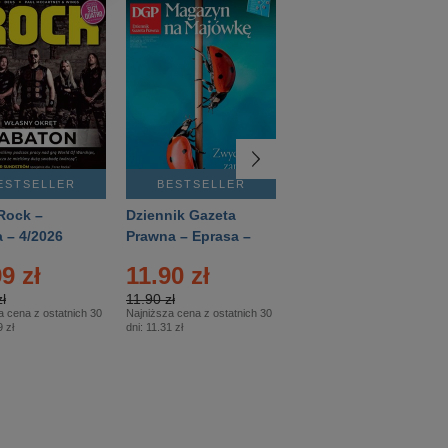
ESTSELLER
BESTSELLER
BESTSELLER
Rock –
Dziennik Gazeta
Świat Wiedzy
 – 4/2026
Prawna – Eprasa –
Historia – Eprasa –
83/2026
2/2026
9 zł
11.90 zł
13.99 zł
ł
11.90 zł
13.99 zł
a cena z ostatnich 30
Najniższa cena z ostatnich 30
Najniższa cena z ostatnich 30
 zł
dni:
11.31 zł
dni:
13.99 zł