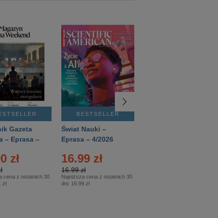
ESTSELLER
BESTSELLER
BESTSELLER
ik Gazeta
Świat Nauki –
Mówią Wieki –
a – Eprasa –
Eprasa – 4/2026
Eprasa – 3/2026
26
0 zł
16.99 zł
12.50 zł
ł
16.99 zł
12.50 zł
a cena z ostatnich 30
Najniższa cena z ostatnich 30
Najniższa cena z ostatnich 30
 zł
dni:
16.99 zł
dni:
12.50 zł