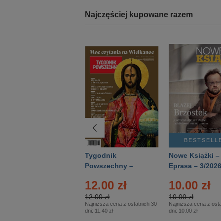
Najczęściej kupowane razem
BESTSELLER
BESTSELL
Technika
Tygodnik
Nowe Książki –
Wojskowa Historia
Powszechny –
Eprasa – 3/202
- Numer specjalny
Eprasa – 14/2026
12.00 zł
10.00 zł
– Eprasa – 2/2026
12.00 zł
10.00 zł
Najniższa cena z ostatnich 30
Najniższa cena z osta
dni:
11.40 zł
dni:
10.00 zł