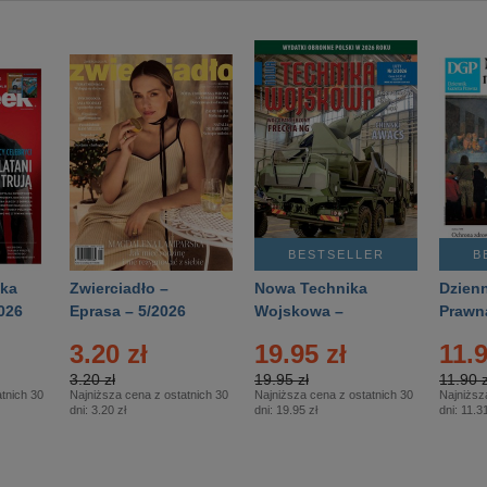
BESTSELLER
B
ka
Zwierciadło –
Nowa Technika
Dzienn
026
Eprasa – 5/2026
Wojskowa –
Prawn
Eprasa – 2/2026
65/20
3.20 zł
19.95 zł
11.9
3.20 zł
19.95 zł
11.90 z
tnich 30
Najniższa cena z ostatnich 30
Najniższa cena z ostatnich 30
Najniższ
dni:
3.20 zł
dni:
19.95 zł
dni:
11.31