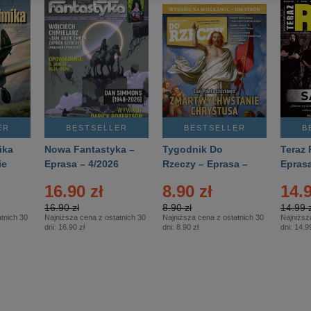
ER
BESTSELLER
BESTSELLER
B
ika
Nowa Fantastyka –
Tygodnik Do
Teraz 
ie
Eprasa – 4/2026
Rzeczy – Eprasa –
Eprasa
rasa
14/2026
16.90 zł
8.90 zł
14.9
16.90 zł
8.90 zł
14.99 z
tnich 30
Najniższa cena z ostatnich 30
Najniższa cena z ostatnich 30
Najniższ
dni:
16.90 zł
dni:
8.90 zł
dni:
14.99