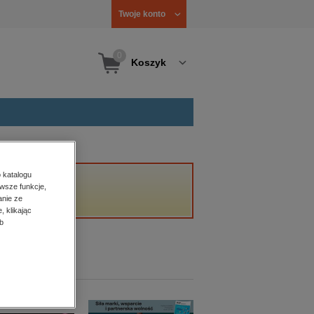
Twoje konto
0
Koszyk
 katalogu
wsze funkcje,
anie ze
, klikając
b