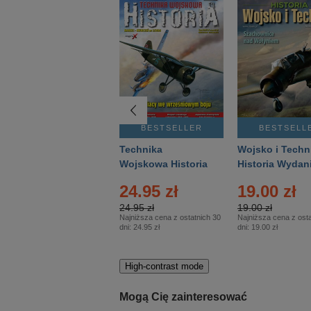
BESTSELLER
BESTSELLER
BESTSELL
Gość Niedzielny -
Technika
Wojsko i Techn
Warszawski –
Wojskowa Historia
Historia Wydan
Eprasa – 14/2026
– Eprasa – 2/2026
Specjalne – Ep
24.95 zł
19.00 zł
– 2/2026
24.95 zł
19.00 zł
Najniższa cena z ostatnich 30
Najniższa cena z osta
dni:
24.95 zł
dni:
19.00 zł
High-contrast mode
Mogą Cię zainteresować