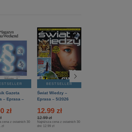
ESTSELLER
BESTSELLER
BESTSELLER
ik Gazeta
Świat Wiedzy –
T3 – Eprasa –
a – Eprasa –
Eprasa – 5/2026
4/2026
26
0 zł
12.99 zł
9.50 zł
ł
12.99 zł
9.50 zł
a cena z ostatnich 30
Najniższa cena z ostatnich 30
Najniższa cena z ostatnich 30
 zł
dni:
12.99 zł
dni:
11.90 zł