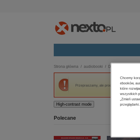
Kategorie
Strona główna
audiobooki
Dla dzieci i młodzi
budownictwo, aranżacja wnętrz
Chcemy korzy
ebooków, aud
biznesowe, branżowe, gospodarka
Przepraszamy, ale produkt „Idą święta” nie
które rozwij
darmowe wydania
wszystkich p
dzienniki
„Zmień ustaw
High-contrast mode
przeglądarki.
edukacja
hobby, sport, rozrywka
Polecane
komputery, internet, technologie,
informatyka
kobiece, lifestyle, kultura