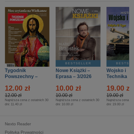
BESTSELLER
BESTSE
Tygodnik
Nowe Książki –
Wojsko i
Powszechny –
Eprasa – 3/2026
Technika
Eprasa – 14/2026
Historia – E
12.00 zł
10.00 zł
19.00 zł
– 2/2026
12.00 zł
10.00 zł
19.00 zł
Najniższa cena z ostatnich 30
Najniższa cena z ostatnich 30
Najniższa cena z o
dni:
11.40 zł
dni:
10.00 zł
dni:
19.00 zł
Nexto Reader
Polityka Prywatności