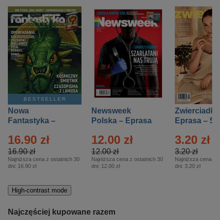
BESTSELLER
Nowa
Newsweek
Zwierciadło
Fantastyka –
Polska – Eprasa
Eprasa – 5/
Eprasa – 5/2026
– 13/2026
16.90 zł
12.00 zł
3.20 zł
16.90 zł
12.00 zł
3.20 zł
Najniższa cena z ostatnich 30
Najniższa cena z ostatnich 30
Najniższa cena z o
dni:
16.90 zł
dni:
12.00 zł
dni:
3.20 zł
High-contrast mode
Najczęściej kupowane razem