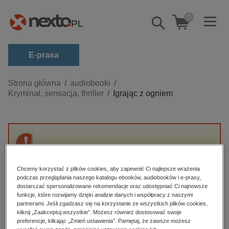
0
Pokaż/schowaj
wyszukiwarkę
E-prasa
Kategorie
Strona główna
audiobooki
Kryminał, sensacja, thriller
Igrając z ogniem
Zobacz wszystkie E-prasa
budownictwo, aranżacja wnętrz
biznesowe, branżowe, gospodarka
Przepraszamy, ale produkt „Igrając z ogniem”
darmowe wydania
nie jest dostępny.
dzienniki
Chcemy korzystać z plików cookies, aby zapewnić Ci najlepsze wrażenia
podczas przeglądania naszego katalogu ebooków, audiobooków i e-prasy,
edukacja
dostarczać spersonalizowane rekomendacje oraz udostępniać Ci najnowsze
High-contrast mode
funkcje, które rozwijamy dzięki analizie danych i współpracy z naszymi
hobby, sport, rozrywka
partnerami. Jeśli zgadzasz się na korzystanie ze wszystkich plików cookies,
Polecane
kliknij „Zaakceptuj wszystkie”. Możesz również dostosować swoje
komputery, internet, technologie, informatyka
preferencje, klikając „Zmień ustawienia”. Pamiętaj, że zawsze możesz