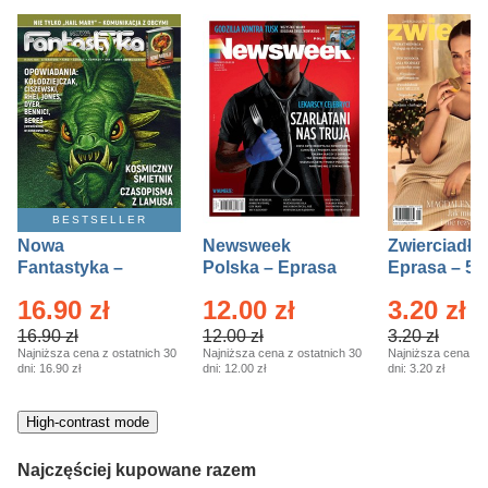
BESTSELLER
Nowa
Newsweek
Zwierciadło
Fantastyka –
Polska – Eprasa
Eprasa – 5/
Eprasa – 5/2026
– 13/2026
16.90 zł
12.00 zł
3.20 zł
16.90 zł
12.00 zł
3.20 zł
Najniższa cena z ostatnich 30
Najniższa cena z ostatnich 30
Najniższa cena z o
dni:
16.90 zł
dni:
12.00 zł
dni:
3.20 zł
High-contrast mode
Najczęściej kupowane razem