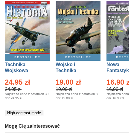
kobiece, lifestyle, kultura
polityka, społeczno-informacyjne
psychologiczne
inne
popularno-naukowe
historia
BESTSELLER
BESTSELLER
BESTSE
zdrowie
Technika
Wojsko i
Nowa
religie
Wojskowa
Technika
Fantastyka 
Historia – Eprasa
Historia Wydanie
Eprasa – 4/
24.95 zł
19.00 zł
16.90 zł
– 2/2026
Specjalne –
Eprasa – 2/2026
24.95 zł
19.00 zł
16.90 zł
Najniższa cena z ostatnich 30
Najniższa cena z ostatnich 30
Najniższa cena z o
dni:
24.95 zł
dni:
19.00 zł
dni:
16.90 zł
High-contrast mode
Mogą Cię zainteresować