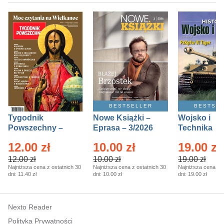
BESTSELLER
BESTSE
Tygodnik
Nowe Książki –
Wojsko i
Powszechny –
Eprasa – 3/2026
Technika
Eprasa – 14/2026
Historia – E
12.00 zł
10.00 zł
19.00 zł
– 2/2026
12.00 zł
10.00 zł
19.00 zł
Najniższa cena z ostatnich 30
Najniższa cena z ostatnich 30
Najniższa cena z o
dni:
11.40 zł
dni:
10.00 zł
dni:
19.00 zł
Nexto Reader
Polityka Prywatności