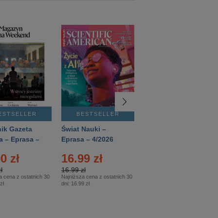
ESTSELLER
BESTSELLER
BESTSELLER
ik Gazeta
Świat Nauki –
Mówią Wieki –
a – Eprasa –
Eprasa – 4/2026
Eprasa – 3/2026
26
0 zł
16.99 zł
12.50 zł
ł
16.99 zł
12.50 zł
a cena z ostatnich 30
Najniższa cena z ostatnich 30
Najniższa cena z ostatnich 30
zł
dni:
16.99 zł
dni:
12.50 zł