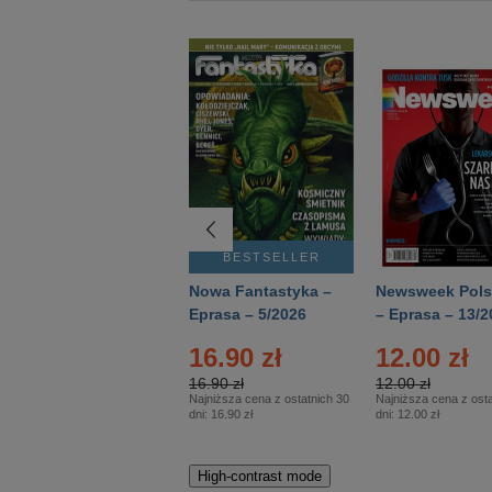
BESTSELLER
BESTSELLER
Deutsch Aktuell –
Nowa Fantastyka –
Newsweek Pols
Eprasa – 2/2026
Eprasa – 5/2026
– Eprasa – 13/2
16.90 zł
12.00 zł
16.90 zł
12.00 zł
Najniższa cena z ostatnich 30
Najniższa cena z osta
dni:
16.90 zł
dni:
12.00 zł
High-contrast mode