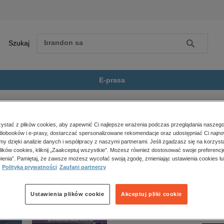
Szukaj
Szukaj
E-prasa
lizy
Zobacz wszystkie E-prasa
polityka, społeczno-informacyjne
stać z plików cookies, aby zapewnić Ci najlepsze wrażenia podczas przeglądania naszego
iobooków i e-prasy, dostarczać spersonalizowane rekomendacje oraz udostępniać Ci najno
psychologiczne
nie jest dostępny.
amy dzięki analizie danych i współpracy z naszymi partnerami. Jeśli zgadzasz się na korzyst
inne
lików cookies, kliknij „Zaakceptuj wszystkie”. Możesz również dostosować swoje preferencje
popularno-naukowe
ienia”. Pamiętaj, że zawsze możesz wycofać swoją zgodę, zmieniając ustawienia cookies lu
Polityka prywatności
Zaufani partnerzy
historia
zdrowie
religie
Ustawienia plików cookie
Akceptuj pliki cookie