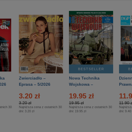
BESTSELLER
B
ka
Zwierciadło –
Nowa Technika
Dzienn
026
Eprasa – 5/2026
Wojskowa –
Prawn
Eprasa – 2/2026
65/20
3.20 zł
19.95 zł
11.9
3.20 zł
19.95 zł
11.90 z
tnich 30
Najniższa cena z ostatnich 30
Najniższa cena z ostatnich 30
Najniższ
dni:
3.20 zł
dni:
19.95 zł
dni:
9.40 