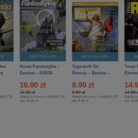
ER
BESTSELLER
BESTSELLER
B
ika
Nowa Fantastyka –
Tygodnik Do
Teraz 
ie
Eprasa – 4/2026
Rzeczy – Eprasa –
Eprasa
rasa
14/2026
16.90 zł
8.90 zł
14.9
16.90 zł
8.90 zł
14.99 z
tnich 30
Najniższa cena z ostatnich 30
Najniższa cena z ostatnich 30
Najniższ
dni:
16.90 zł
dni:
8.90 zł
dni:
14.99