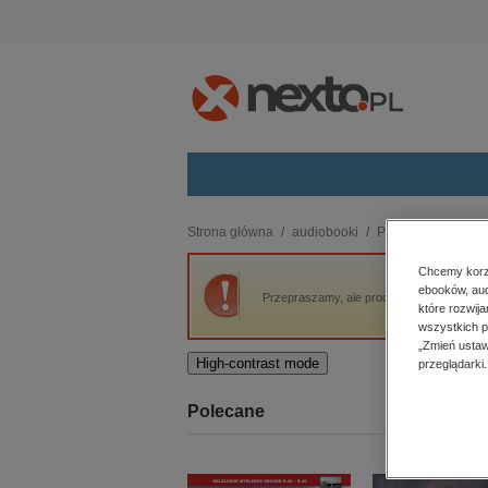
Kategorie
Strona główna
audiobooki
Proza
Imiona Fe
budownictwo, aranżacja wnętrz
Chcemy korzy
ebooków, aud
biznesowe, branżowe, gospodarka
Przepraszamy, ale produkt „Imiona Felizy” 
które rozwij
darmowe wydania
wszystkich p
dzienniki
„Zmień ustaw
High-contrast mode
przeglądarki.
edukacja
hobby, sport, rozrywka
Polecane
komputery, internet, technologie,
informatyka
kobiece, lifestyle, kultura