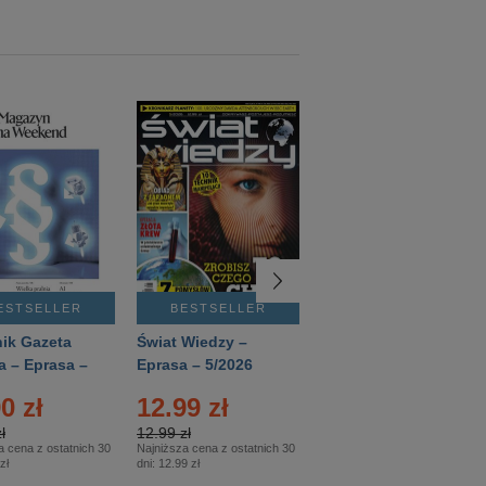
ESTSELLER
BESTSELLER
BESTSELLER
ik Gazeta
Świat Wiedzy –
T3 – Eprasa –
a – Eprasa –
Eprasa – 5/2026
4/2026
26
0 zł
12.99 zł
9.50 zł
ł
12.99 zł
9.50 zł
a cena z ostatnich 30
Najniższa cena z ostatnich 30
Najniższa cena z ostatnich 30
zł
dni:
12.99 zł
dni:
11.90 zł