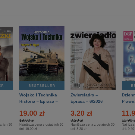
ER
BESTSELLER
B
Wojsko i Technika
Zwierciadło –
Dzienn
6
Historia – Eprasa –
Eprasa – 6/2026
Prawn
2/2026
74/20
19.00 zł
3.20 zł
11.9
19.00 zł
3.20 zł
11.90 z
tnich 30
Najniższa cena z ostatnich 30
Najniższa cena z ostatnich 30
Najniższ
dni:
19.00 zł
dni:
3.20 zł
dni:
9.40 