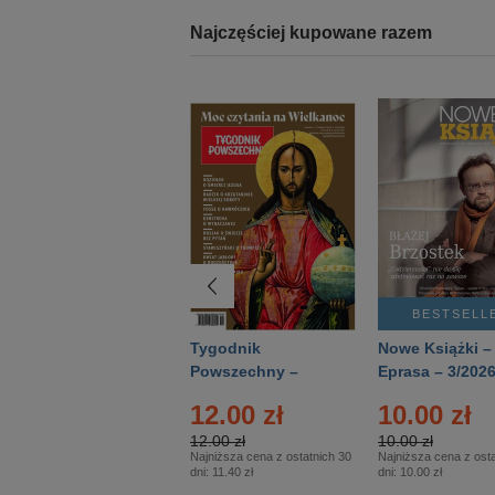
Najczęściej kupowane razem
BESTSELLER
BESTSELL
Technika
Tygodnik
Nowe Książki –
Wojskowa Historia
Powszechny –
Eprasa – 3/202
- Numer specjalny
Eprasa – 14/2026
12.00 zł
10.00 zł
– Eprasa – 2/2026
12.00 zł
10.00 zł
Najniższa cena z ostatnich 30
Najniższa cena z osta
dni:
11.40 zł
dni:
10.00 zł