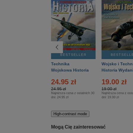
BESTSELLER
BESTSELLER
BESTSELL
Gość Niedzielny -
Technika
Wojsko i Techn
Warszawski –
Wojskowa Historia
Historia Wydan
Eprasa – 14/2026
– Eprasa – 2/2026
Specjalne – Ep
4.00 zł
24.95 zł
19.00 zł
– 2/2026
4.00 zł
24.95 zł
19.00 zł
Najniższa cena z ostatnich 30
Najniższa cena z ostatnich 30
Najniższa cena z osta
dni:
3.80 zł
dni:
24.95 zł
dni:
19.00 zł
High-contrast mode
Mogą Cię zainteresować