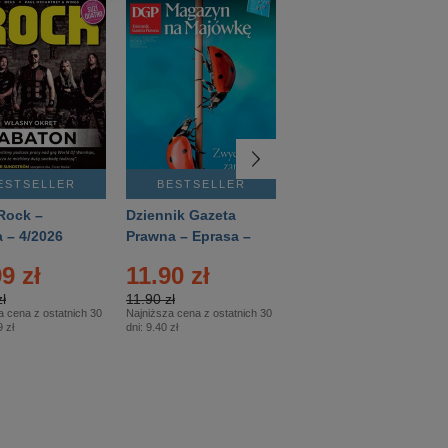
ESTSELLER
BESTSELLER
BESTSELLER
Rock –
Dziennik Gazeta
Świat Wiedzy
 – 4/2026
Prawna – Eprasa –
Historia – Eprasa –
83/2026
2/2026
9 zł
11.90 zł
13.99 zł
ł
11.90 zł
13.99 zł
a cena z ostatnich 30
Najniższa cena z ostatnich 30
Najniższa cena z ostatnich 30
 zł
dni:
9.40 zł
dni:
13.99 zł