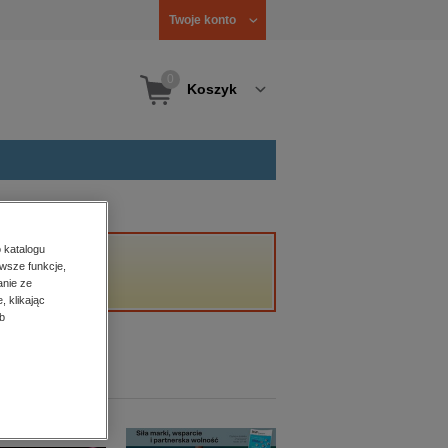
Twoje konto
0
Koszyk
 katalogu
wsze funkcje,
anie ze
, klikając
b