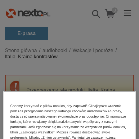
0
Pokaż/schowaj
wyszukiwarkę
E-prasa
Kategorie
Strona główna
audiobooki
Wakacje i podróże
Italia. Kraina kontrastów...
Zobacz wszystkie E-prasa
budownictwo, aranżacja wnętrz
biznesowe, branżowe, gospodarka
Przepraszamy, ale produkt „Italia. Kraina
darmowe wydania
kontrastów i różnorodności. Włochy północne”
dzienniki
nie jest dostępny.
Chcemy korzystać z plików cookies, aby zapewnić Ci najlepsze wrażenia
edukacja
podczas przeglądania naszego katalogu ebooków, audiobooków i e-prasy,
dostarczać spersonalizowane rekomendacje oraz udostępniać Ci najnowsze
High-contrast mode
hobby, sport, rozrywka
funkcje, które rozwijamy dzięki analizie danych i współpracy z naszymi
partnerami. Jeśli zgadzasz się na korzystanie ze wszystkich plików cookies,
komputery, internet, technologie, informatyka
kliknij „Zaakceptuj wszystkie”. Możesz również dostosować swoje
Polecane
preferencje, klikając „Zmień ustawienia”. Pamiętaj, że zawsze możesz