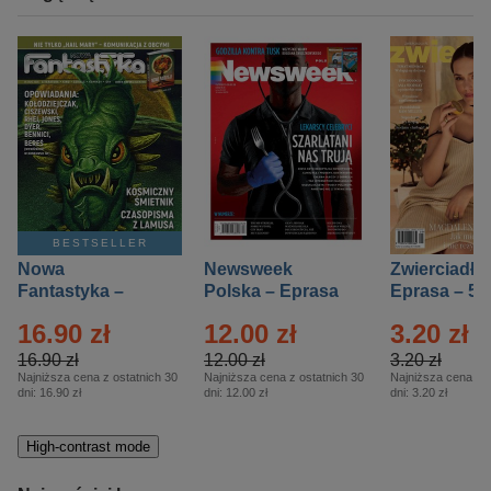
BESTSELLER
Nowa
Newsweek
Zwierciadło
Fantastyka –
Polska – Eprasa
Eprasa – 5/
Eprasa – 5/2026
– 13/2026
16.90 zł
12.00 zł
3.20 zł
16.90 zł
12.00 zł
3.20 zł
Najniższa cena z ostatnich 30
Najniższa cena z ostatnich 30
Najniższa cena z o
dni:
16.90 zł
dni:
12.00 zł
dni:
3.20 zł
High-contrast mode