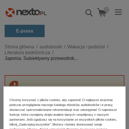
0
Pokaż/schowaj
wyszukiwarkę
E-prasa
Kategorie
Strona główna
audiobooki
Wakacje i podróże
Literatura podróżnicza
Zobacz wszystkie E-prasa
Japonia. Subiektywny przewodnik...
budownictwo, aranżacja wnętrz
biznesowe, branżowe, gospodarka
darmowe wydania
Przepraszamy, ale produkt „Japonia.
dzienniki
Subiektywny przewodnik nieokrzesanego
Chcemy korzystać z plików cookies, aby zapewnić Ci najlepsze wrażenia
gaijina po meandrach zaskakującej
edukacja
podczas przeglądania naszego katalogu ebooków, audiobooków i e-prasy,
rzeczywistości” nie jest dostępny.
dostarczać spersonalizowane rekomendacje oraz udostępniać Ci najnowsze
hobby, sport, rozrywka
funkcje, które rozwijamy dzięki analizie danych i współpracy z naszymi
partnerami. Jeśli zgadzasz się na korzystanie ze wszystkich plików cookies,
komputery, internet, technologie, informatyka
High-contrast mode
kliknij „Zaakceptuj wszystkie”. Możesz również dostosować swoje