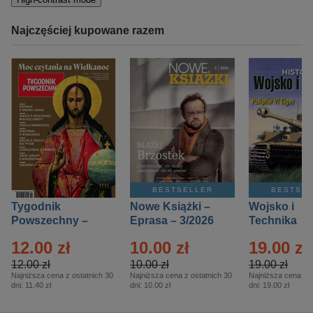
Najczęściej kupowane razem
BESTSELLER
BESTSE
Tygodnik
Nowe Książki –
Wojsko i
Powszechny –
Eprasa – 3/2026
Technika
Eprasa – 14/2026
Historia – E
12.00 zł
10.00 zł
19.00 zł
– 2/2026
12.00 zł
10.00 zł
19.00 zł
Najniższa cena z ostatnich 30
Najniższa cena z ostatnich 30
Najniższa cena z o
dni:
11.40 zł
dni:
10.00 zł
dni:
19.00 zł