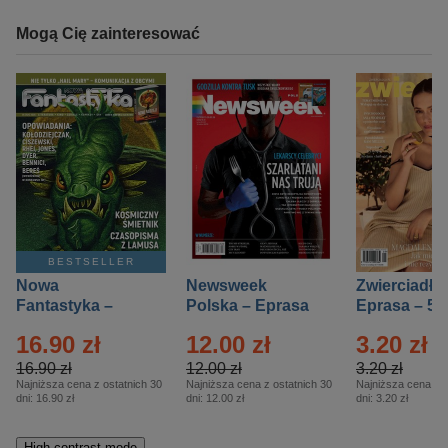
Mogą Cię zainteresować
BESTSELLER
Nowa
Newsweek
Zwierciadło
Fantastyka –
Polska – Eprasa
Eprasa – 5/
Eprasa – 5/2026
– 13/2026
16.90 zł
12.00 zł
3.20 zł
16.90 zł
12.00 zł
3.20 zł
Najniższa cena z ostatnich 30
Najniższa cena z ostatnich 30
Najniższa cena z o
dni:
16.90 zł
dni:
12.00 zł
dni:
3.20 zł
High-contrast mode