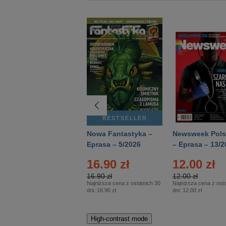
BESTSELLER
BESTSELLER
Deutsch Aktuell –
Nowa Fantastyka –
Newsweek Pols
Eprasa – 2/2026
Eprasa – 5/2026
– Eprasa – 13/2
16.90 zł
12.00 zł
16.90 zł
12.00 zł
Najniższa cena z ostatnich 30
Najniższa cena z osta
dni:
16.90 zł
dni:
12.00 zł
High-contrast mode