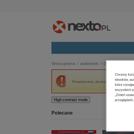
Kategorie
Strona główna
audiobooki
Dokument, literatur
budownictwo, aranżacja wnętrz
Chcemy korzy
ebooków, aud
biznesowe, branżowe, gospodarka
Przepraszamy, ale produkt „Kaput” nie jes
które rozwij
darmowe wydania
wszystkich p
dzienniki
„Zmień ustaw
High-contrast mode
przeglądarki.
edukacja
hobby, sport, rozrywka
Polecane
komputery, internet, technologie,
informatyka
kobiece, lifestyle, kultura