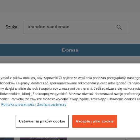
Szukaj
Szukaj
E-prasa
a faktu, reportaże, biografie
Literatura faktu
Kaput
Zobacz wszystkie E-prasa
polityka, społeczno-informacyjne
stać z plików cookies, aby zapewnić Ci najlepsze wrażenia podczas przeglądania naszego
iobooków i e-prasy, dostarczać spersonalizowane rekomendacje oraz udostępniać Ci najno
psychologiczne
t dostępny.
amy dzięki analizie danych i współpracy z naszymi partnerami. Jeśli zgadzasz się na korzyst
inne
lików cookies, kliknij „Zaakceptuj wszystkie”. Możesz również dostosować swoje preferencje
popularno-naukowe
ienia”. Pamiętaj, że zawsze możesz wycofać swoją zgodę, zmieniając ustawienia cookies lu
Polityka prywatności
Zaufani partnerzy
historia
zdrowie
religie
Ustawienia plików cookie
Akceptuj pliki cookie