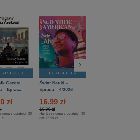
ESTSELLER
BESTSELLER
BESTSELLER
ik Gazeta
Świat Nauki –
Mówią Wieki –
a – Eprasa –
Eprasa – 4/2026
Eprasa – 3/2026
26
0 zł
16.99 zł
12.50 zł
ł
16.99 zł
12.50 zł
a cena z ostatnich 30
Najniższa cena z ostatnich 30
Najniższa cena z ostatnich 30
 zł
dni:
16.99 zł
dni:
12.50 zł