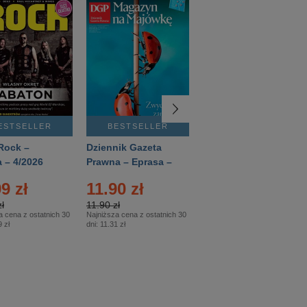
ESTSELLER
BESTSELLER
BESTSELLER
Rock –
Dziennik Gazeta
Świat Wiedzy
 – 4/2026
Prawna – Eprasa –
Historia – Eprasa –
83/2026
2/2026
9 zł
11.90 zł
13.99 zł
ł
11.90 zł
13.99 zł
a cena z ostatnich 30
Najniższa cena z ostatnich 30
Najniższa cena z ostatnich 30
 zł
dni:
11.31 zł
dni:
13.99 zł