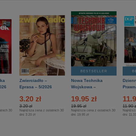
BESTSELLER
B
ka
Zwierciadło –
Nowa Technika
Dzienn
026
Eprasa – 5/2026
Wojskowa –
Prawn
Eprasa – 2/2026
65/20
3.20 zł
19.95 zł
11.9
3.20 zł
19.95 zł
11.90 z
tnich 30
Najniższa cena z ostatnich 30
Najniższa cena z ostatnich 30
Najniższ
dni:
3.20 zł
dni:
19.95 zł
dni:
11.31