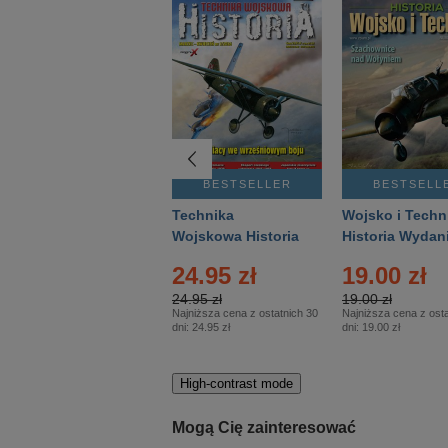
BESTSELLER
BESTSELLER
BESTSELL
Gość Niedzielny -
Technika
Wojsko i Techn
Warszawski –
Wojskowa Historia
Historia Wydan
Eprasa – 14/2026
– Eprasa – 2/2026
Specjalne – Ep
4.00 zł
24.95 zł
19.00 zł
– 2/2026
4.00 zł
24.95 zł
19.00 zł
Najniższa cena z ostatnich 30
Najniższa cena z ostatnich 30
Najniższa cena z osta
dni:
3.80 zł
dni:
24.95 zł
dni:
19.00 zł
High-contrast mode
Mogą Cię zainteresować