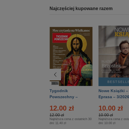
Najczęściej kupowane razem
BESTSELLER
BESTSELL
Technika
Tygodnik
Nowe Książki –
Wojskowa Historia
Powszechny –
Eprasa – 3/202
- Numer specjalny
Eprasa – 14/2026
12.00 zł
10.00 zł
– Eprasa – 2/2026
12.00 zł
10.00 zł
Najniższa cena z ostatnich 30
Najniższa cena z osta
dni:
11.40 zł
dni:
10.00 zł