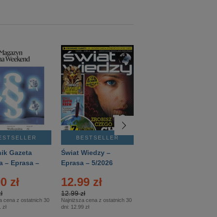
ESTSELLER
BESTSELLER
BESTSELLER
ik Gazeta
Świat Wiedzy –
T3 – Eprasa –
a – Eprasa –
Eprasa – 5/2026
4/2026
26
0 zł
12.99 zł
9.50 zł
ł
12.99 zł
9.50 zł
a cena z ostatnich 30
Najniższa cena z ostatnich 30
Najniższa cena z ostatnich 30
 zł
dni:
12.99 zł
dni:
11.90 zł