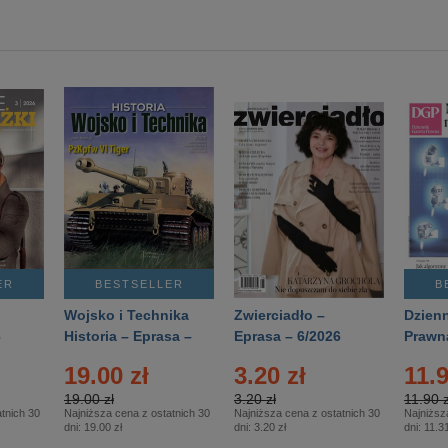
ER
BESTSELLER
B
Wojsko i Technika
Zwierciadło –
Dzienn
6
Historia – Eprasa –
Eprasa – 6/2026
Prawn
2/2026
74/20
19.00 zł
3.20 zł
11.9
19.00 zł
3.20 zł
11.90 z
tnich 30
Najniższa cena z ostatnich 30
Najniższa cena z ostatnich 30
Najniższ
dni:
19.00 zł
dni:
3.20 zł
dni:
11.31