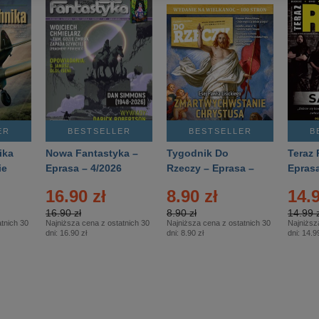
ER
BESTSELLER
BESTSELLER
B
ika
Nowa Fantastyka –
Tygodnik Do
Teraz 
ie
Eprasa – 4/2026
Rzeczy – Eprasa –
Eprasa
rasa
14/2026
16.90 zł
8.90 zł
14.9
16.90 zł
8.90 zł
14.99 z
tnich 30
Najniższa cena z ostatnich 30
Najniższa cena z ostatnich 30
Najniższ
dni:
16.90 zł
dni:
8.90 zł
dni:
14.99