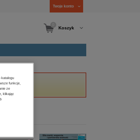
Twoje konto
0
Koszyk
 katalogu
wsze funkcje,
anie ze
, klikając
b