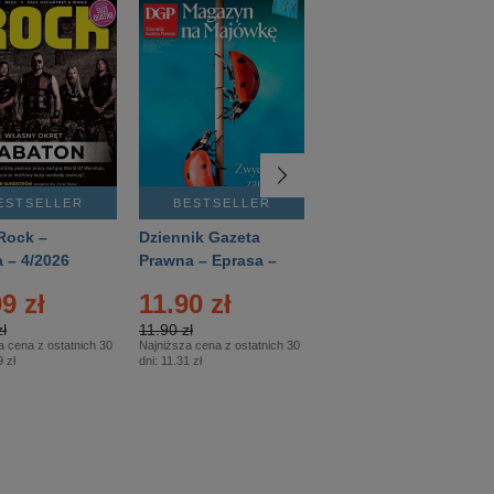
ESTSELLER
BESTSELLER
BESTSELLER
Rock –
Dziennik Gazeta
Świat Wiedzy
 – 4/2026
Prawna – Eprasa –
Historia – Eprasa –
83/2026
2/2026
9 zł
11.90 zł
13.99 zł
ł
11.90 zł
13.99 zł
a cena z ostatnich 30
Najniższa cena z ostatnich 30
Najniższa cena z ostatnich 30
 zł
dni:
11.31 zł
dni:
13.99 zł