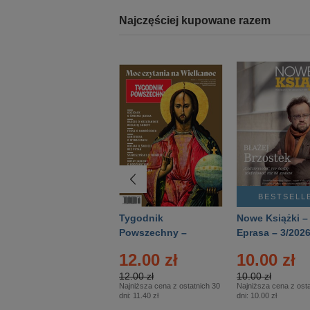
Najczęściej kupowane razem
BESTSELLER
BESTSELL
Technika
Tygodnik
Nowe Książki –
Wojskowa Historia
Powszechny –
Eprasa – 3/202
- Numer specjalny
Eprasa – 14/2026
12.00 zł
10.00 zł
– Eprasa – 2/2026
12.00 zł
10.00 zł
Najniższa cena z ostatnich 30
Najniższa cena z osta
dni:
11.40 zł
dni:
10.00 zł