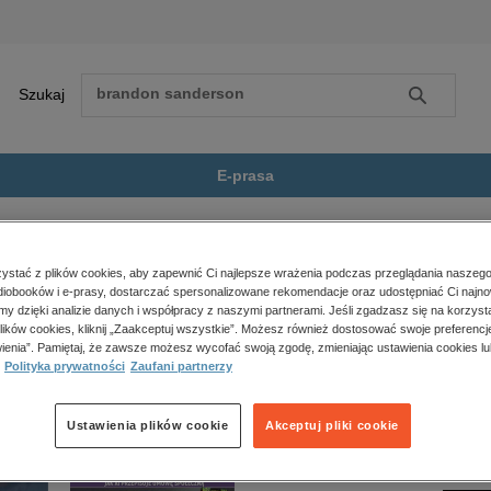
Szukaj
Szukaj
E-prasa
a
Zobacz wszystkie E-prasa
polityka, społeczno-informacyjne
stać z plików cookies, aby zapewnić Ci najlepsze wrażenia podczas przeglądania naszego
iobooków i e-prasy, dostarczać spersonalizowane rekomendacje oraz udostępniać Ci najno
psychologiczne
 jest dostępny.
amy dzięki analizie danych i współpracy z naszymi partnerami. Jeśli zgadzasz się na korzyst
inne
lików cookies, kliknij „Zaakceptuj wszystkie”. Możesz również dostosować swoje preferencje
popularno-naukowe
ienia”. Pamiętaj, że zawsze możesz wycofać swoją zgodę, zmieniając ustawienia cookies lu
Polityka prywatności
Zaufani partnerzy
historia
zdrowie
religie
Ustawienia plików cookie
Akceptuj pliki cookie