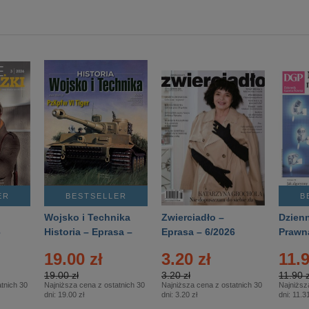
ER
BESTSELLER
B
Wojsko i Technika
Zwierciadło –
Dzienn
6
Historia – Eprasa –
Eprasa – 6/2026
Prawn
2/2026
74/20
19.00 zł
3.20 zł
11.9
19.00 zł
3.20 zł
11.90 z
tnich 30
Najniższa cena z ostatnich 30
Najniższa cena z ostatnich 30
Najniższ
dni:
19.00 zł
dni:
3.20 zł
dni:
11.31