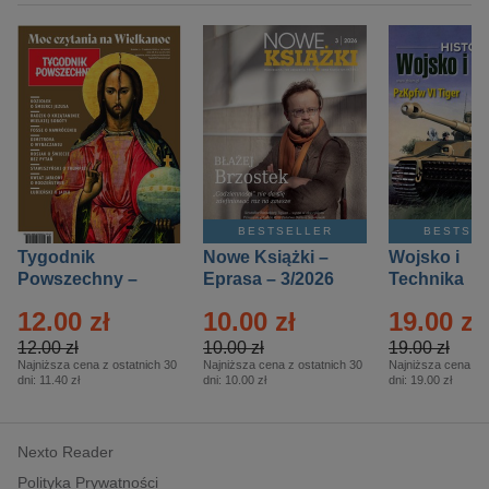
BESTSELLER
BESTSE
Tygodnik
Nowe Książki –
Wojsko i
Powszechny –
Eprasa – 3/2026
Technika
Eprasa – 14/2026
Historia – E
12.00 zł
10.00 zł
19.00 zł
– 2/2026
12.00 zł
10.00 zł
19.00 zł
Najniższa cena z ostatnich 30
Najniższa cena z ostatnich 30
Najniższa cena z o
dni:
11.40 zł
dni:
10.00 zł
dni:
19.00 zł
Nexto Reader
Polityka Prywatności