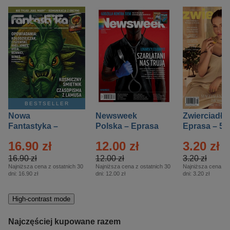
BESTSELLER
Nowa
Newsweek
Zwierciadło
Fantastyka –
Polska – Eprasa
Eprasa – 5/
Eprasa – 5/2026
– 13/2026
16.90 zł
12.00 zł
3.20 zł
16.90 zł
12.00 zł
3.20 zł
Najniższa cena z ostatnich 30
Najniższa cena z ostatnich 30
Najniższa cena z o
dni:
16.90 zł
dni:
12.00 zł
dni:
3.20 zł
High-contrast mode
Najczęściej kupowane razem