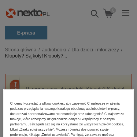
0
Pokaż/schowaj
wyszukiwarkę
E-prasa
Kategorie
Strona główna
audiobooki
Dla dzieci i młodzieży
Kłopoty? Są koty! Kłopoty?...
Zobacz wszystkie E-prasa
budownictwo, aranżacja wnętrz
biznesowe, branżowe, gospodarka
Przepraszamy, ale produkt „Kłopoty? Są koty!
darmowe wydania
Kłopoty? Są koty! Tygrysek” nie jest dostępny.
dzienniki
Chcemy korzystać z plików cookies, aby zapewnić Ci najlepsze wrażenia
podczas przeglądania naszego katalogu ebooków, audiobooków i e-prasy,
edukacja
High-contrast mode
dostarczać spersonalizowane rekomendacje oraz udostępniać Ci najnowsze
hobby, sport, rozrywka
funkcje, które rozwijamy dzięki analizie danych i współpracy z naszymi
partnerami. Jeśli zgadzasz się na korzystanie ze wszystkich plików cookies,
Polecane
komputery, internet, technologie, informatyka
kliknij „Zaakceptuj wszystkie”. Możesz również dostosować swoje
preferencje, klikając „Zmień ustawienia”. Pamiętaj, że zawsze możesz