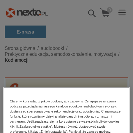
0
Pokaż/schowaj
wyszukiwarkę
E-prasa
Kategorie
Strona główna
audiobooki
Praktyczna edukacja, samodoskonalenie, motywacja
Zobacz wszystkie E-prasa
Kod emocji
budownictwo, aranżacja wnętrz
biznesowe, branżowe, gospodarka
darmowe wydania
Przepraszamy, ale produkt „Kod emocji” nie
dzienniki
jest dostępny.
Chcemy korzystać z plików cookies, aby zapewnić Ci najlepsze wrażenia
edukacja
podczas przeglądania naszego katalogu ebooków, audiobooków i e-prasy,
dostarczać spersonalizowane rekomendacje oraz udostępniać Ci najnowsze
High-contrast mode
hobby, sport, rozrywka
funkcje, które rozwijamy dzięki analizie danych i współpracy z naszymi
partnerami. Jeśli zgadzasz się na korzystanie ze wszystkich plików cookies,
komputery, internet, technologie, informatyka
kliknij „Zaakceptuj wszystkie”. Możesz również dostosować swoje
Polecane
preferencje, klikając „Zmień ustawienia”. Pamiętaj, że zawsze możesz