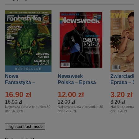
BESTSELLER
Nowa
Newsweek
Zwierciadło
Fantastyka –
Polska – Eprasa
Eprasa – 5/
Eprasa – 5/2026
– 13/2026
16.90 zł
12.00 zł
3.20 zł
16.90 zł
12.00 zł
3.20 zł
Najniższa cena z ostatnich 30
Najniższa cena z ostatnich 30
Najniższa cena z o
dni:
16.90 zł
dni:
12.00 zł
dni:
3.20 zł
High-contrast mode