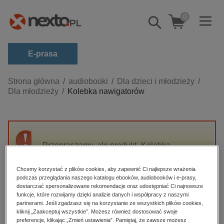
0
Pokaż/schowaj
wyszukiwarkę
E-prasa
Kategorie
Strona główna
audiobooki
Dla dzieci i młodzieży
Dla młodzieży
Kolebka nawigatorów
Zobacz wszystkie E-prasa
budownictwo, aranżacja wnętrz
biznesowe, branżowe, gospodarka
Przepraszamy, ale produkt „Kolebka
darmowe wydania
nawigatorów” nie jest dostępny.
dzienniki
Chcemy korzystać z plików cookies, aby zapewnić Ci najlepsze wrażenia
podczas przeglądania naszego katalogu ebooków, audiobooków i e-prasy,
edukacja
High-contrast mode
dostarczać spersonalizowane rekomendacje oraz udostępniać Ci najnowsze
hobby, sport, rozrywka
funkcje, które rozwijamy dzięki analizie danych i współpracy z naszymi
partnerami. Jeśli zgadzasz się na korzystanie ze wszystkich plików cookies,
Polecane
komputery, internet, technologie, informatyka
kliknij „Zaakceptuj wszystkie”. Możesz również dostosować swoje
preferencje, klikając „Zmień ustawienia”. Pamiętaj, że zawsze możesz