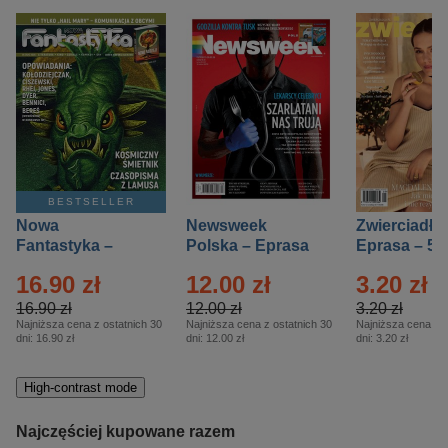
BESTSELLER
Nowa
Newsweek
Zwierciadło
Fantastyka –
Polska – Eprasa
Eprasa – 5/
Eprasa – 5/2026
– 13/2026
16.90 zł
12.00 zł
3.20 zł
16.90 zł
12.00 zł
3.20 zł
Najniższa cena z ostatnich 30
Najniższa cena z ostatnich 30
Najniższa cena z o
dni:
16.90 zł
dni:
12.00 zł
dni:
3.20 zł
High-contrast mode
Najczęściej kupowane razem