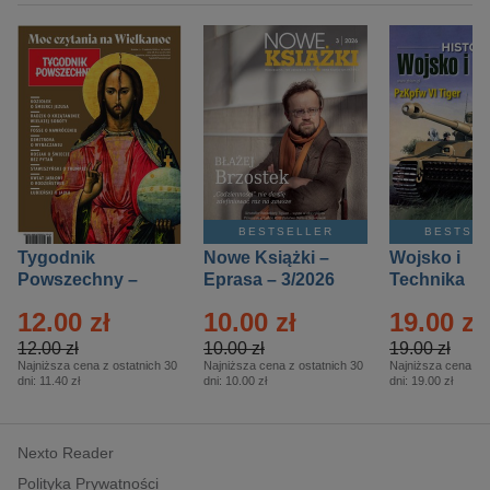
BESTSELLER
BESTSE
Tygodnik
Nowe Książki –
Wojsko i
Powszechny –
Eprasa – 3/2026
Technika
Eprasa – 14/2026
Historia – E
12.00 zł
10.00 zł
19.00 zł
– 2/2026
12.00 zł
10.00 zł
19.00 zł
Najniższa cena z ostatnich 30
Najniższa cena z ostatnich 30
Najniższa cena z o
dni:
11.40 zł
dni:
10.00 zł
dni:
19.00 zł
Nexto Reader
Polityka Prywatności