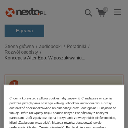
0
Pokaż/schowaj
wyszukiwarkę
E-prasa
Kategorie
Strona główna
audiobooki
Poradniki
Rozwój osobisty
Zobacz wszystkie E-prasa
Koncepcja Alter Ego. W poszukiwaniu...
budownictwo, aranżacja wnętrz
biznesowe, branżowe, gospodarka
darmowe wydania
Przepraszamy, ale produkt „Koncepcja Alter
dzienniki
Ego. W poszukiwaniu prawdziwego "ja"” nie
Chcemy korzystać z plików cookies, aby zapewnić Ci najlepsze wrażenia
jest dostępny.
edukacja
podczas przeglądania naszego katalogu ebooków, audiobooków i e-prasy,
dostarczać spersonalizowane rekomendacje oraz udostępniać Ci najnowsze
hobby, sport, rozrywka
funkcje, które rozwijamy dzięki analizie danych i współpracy z naszymi
High-contrast mode
partnerami. Jeśli zgadzasz się na korzystanie ze wszystkich plików cookies,
komputery, internet, technologie, informatyka
kliknij „Zaakceptuj wszystkie”. Możesz również dostosować swoje
preferencje, klikając „Zmień ustawienia”. Pamiętaj, że zawsze możesz