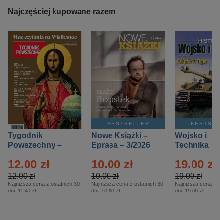
Najczęściej kupowane razem
BESTSELLER
BESTSE
Tygodnik
Nowe Książki –
Wojsko i
Powszechny –
Eprasa – 3/2026
Technika
Eprasa – 14/2026
Historia – E
12.00 zł
10.00 zł
19.00 zł
– 2/2026
12.00 zł
10.00 zł
19.00 zł
Najniższa cena z ostatnich 30
Najniższa cena z ostatnich 30
Najniższa cena z o
dni:
11.40 zł
dni:
10.00 zł
dni:
19.00 zł