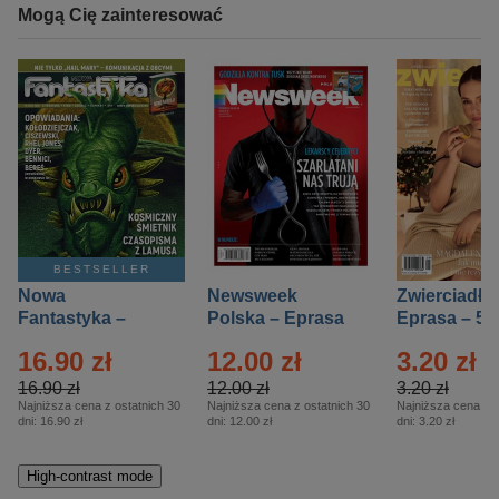
Mogą Cię zainteresować
BESTSELLER
Nowa
Newsweek
Zwierciadło
Fantastyka –
Polska – Eprasa
Eprasa – 5/
Eprasa – 5/2026
– 13/2026
16.90 zł
12.00 zł
3.20 zł
16.90 zł
12.00 zł
3.20 zł
Najniższa cena z ostatnich 30
Najniższa cena z ostatnich 30
Najniższa cena z o
dni:
16.90 zł
dni:
12.00 zł
dni:
3.20 zł
High-contrast mode