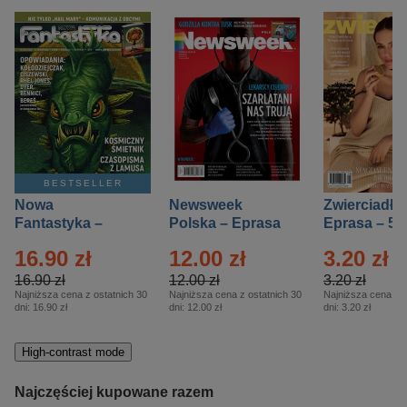
BESTSELLER
Nowa
Newsweek
Zwierciadło
Fantastyka –
Polska – Eprasa
Eprasa – 5/
Eprasa – 5/2026
– 13/2026
16.90 zł
12.00 zł
3.20 zł
16.90 zł
12.00 zł
3.20 zł
Najniższa cena z ostatnich 30
Najniższa cena z ostatnich 30
Najniższa cena z o
dni:
16.90 zł
dni:
12.00 zł
dni:
3.20 zł
High-contrast mode
Najczęściej kupowane razem