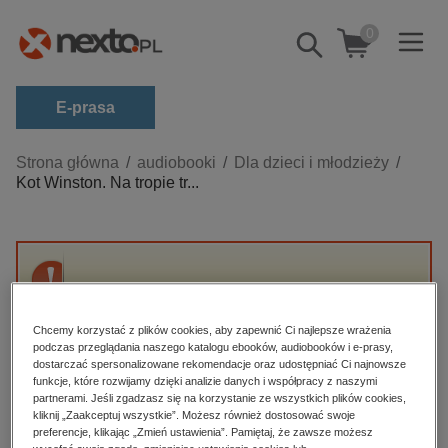
0
Pokaż/schowaj
wyszukiwarkę
E-prasa
Kategorie
Strona główna
audiobooki
Dla dzieci i młodzieży
Kot Winston. Na tropie tr...
Zobacz wszystkie E-prasa
budownictwo, aranżacja wnętrz
biznesowe, branżowe, gospodarka
Przepraszamy, ale produkt „Kot Winston. Na
darmowe wydania
tropie truciciela” nie jest dostępny.
dzienniki
Chcemy korzystać z plików cookies, aby zapewnić Ci najlepsze wrażenia
podczas przeglądania naszego katalogu ebooków, audiobooków i e-prasy,
edukacja
dostarczać spersonalizowane rekomendacje oraz udostępniać Ci najnowsze
High-contrast mode
funkcje, które rozwijamy dzięki analizie danych i współpracy z naszymi
hobby, sport, rozrywka
partnerami. Jeśli zgadzasz się na korzystanie ze wszystkich plików cookies,
Polecane
kliknij „Zaakceptuj wszystkie”. Możesz również dostosować swoje
komputery, internet, technologie, informatyka
preferencje, klikając „Zmień ustawienia”. Pamiętaj, że zawsze możesz