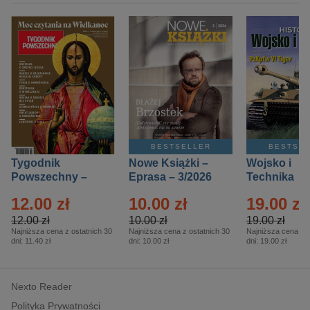
BESTSELLER
BESTSE
Tygodnik
Nowe Książki –
Wojsko i
Powszechny –
Eprasa – 3/2026
Technika
Eprasa – 14/2026
Historia – E
12.00 zł
10.00 zł
19.00 zł
– 2/2026
12.00 zł
10.00 zł
19.00 zł
Najniższa cena z ostatnich 30
Najniższa cena z ostatnich 30
Najniższa cena z o
dni:
11.40 zł
dni:
10.00 zł
dni:
19.00 zł
Nexto Reader
Polityka Prywatności