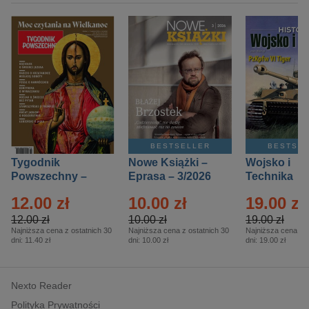
BESTSELLER
BESTSE
Tygodnik
Nowe Książki –
Wojsko i
Powszechny –
Eprasa – 3/2026
Technika
Eprasa – 14/2026
Historia – E
12.00 zł
10.00 zł
19.00 zł
– 2/2026
12.00 zł
10.00 zł
19.00 zł
Najniższa cena z ostatnich 30
Najniższa cena z ostatnich 30
Najniższa cena z o
dni:
11.40 zł
dni:
10.00 zł
dni:
19.00 zł
Nexto Reader
Polityka Prywatności