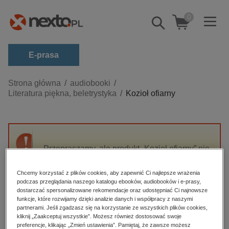
0
Pokaż/schowaj
wyszukiwarkę
E-prasa
Kategorie
Strona główna
audiobooki
Literatura piękna, beletrystyka
Kozioł ofiarny
Zobacz wszystkie E-prasa
budownictwo, aranżacja wnętrz
biznesowe, branżowe, gospodarka
Przepraszamy, ale produkt „Kozioł ofiarny” nie
darmowe wydania
jest dostępny.
dzienniki
Chcemy korzystać z plików cookies, aby zapewnić Ci najlepsze wrażenia
podczas przeglądania naszego katalogu ebooków, audiobooków i e-prasy,
edukacja
High-contrast mode
dostarczać spersonalizowane rekomendacje oraz udostępniać Ci najnowsze
hobby, sport, rozrywka
funkcje, które rozwijamy dzięki analizie danych i współpracy z naszymi
partnerami. Jeśli zgadzasz się na korzystanie ze wszystkich plików cookies,
Polecane
komputery, internet, technologie, informatyka
kliknij „Zaakceptuj wszystkie”. Możesz również dostosować swoje
preferencje, klikając „Zmień ustawienia”. Pamiętaj, że zawsze możesz