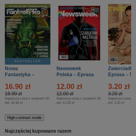
BESTSELLER
Nowa
Newsweek
Zwierciadło
Fantastyka –
Polska – Eprasa
Eprasa – 5/
Eprasa – 5/2026
– 13/2026
16.90 zł
12.00 zł
3.20 zł
16.90 zł
12.00 zł
3.20 zł
Najniższa cena z ostatnich 30
Najniższa cena z ostatnich 30
Najniższa cena z o
dni:
16.90 zł
dni:
12.00 zł
dni:
3.20 zł
High-contrast mode
Najczęściej kupowane razem