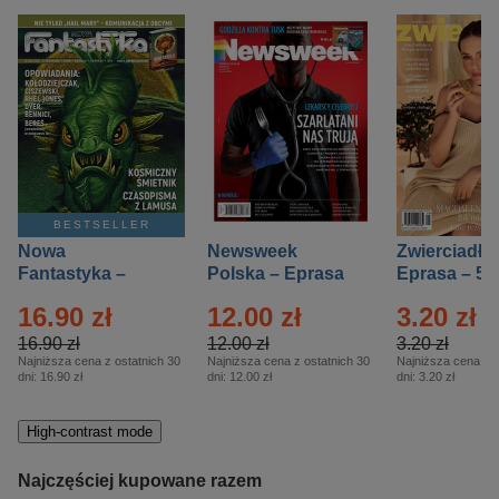
BESTSELLER
Nowa
Newsweek
Zwierciadło
Fantastyka –
Polska – Eprasa
Eprasa – 5/
Eprasa – 5/2026
– 13/2026
16.90 zł
12.00 zł
3.20 zł
16.90 zł
12.00 zł
3.20 zł
Najniższa cena z ostatnich 30
Najniższa cena z ostatnich 30
Najniższa cena z o
dni:
16.90 zł
dni:
12.00 zł
dni:
3.20 zł
High-contrast mode
Najczęściej kupowane razem