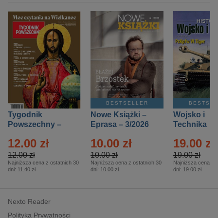
BESTSELLER
BESTSE
Tygodnik
Nowe Książki –
Wojsko i
Powszechny –
Eprasa – 3/2026
Technika
Eprasa – 14/2026
Historia – E
12.00 zł
10.00 zł
19.00 zł
– 2/2026
12.00 zł
10.00 zł
19.00 zł
Najniższa cena z ostatnich 30
Najniższa cena z ostatnich 30
Najniższa cena z o
dni:
11.40 zł
dni:
10.00 zł
dni:
19.00 zł
Nexto Reader
Polityka Prywatności