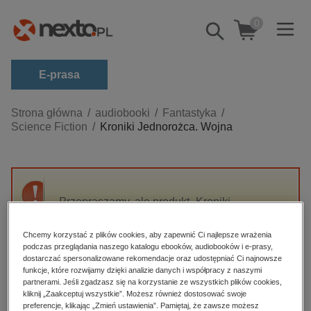
0
Pokaż/schowaj
wyszukiwarkę
E-prasa
Kategorie
Strona główna
audiobooki
Fantastyka
Science Fiction
Kroniki Jednorożca. Wojna
Zobacz wszystkie E-prasa
budownictwo, aranżacja wnętrz
biznesowe, branżowe, gospodarka
Przepraszamy, ale produkt „Kroniki
darmowe wydania
Jednorożca. Wojna” nie jest dostępny.
dzienniki
Chcemy korzystać z plików cookies, aby zapewnić Ci najlepsze wrażenia
podczas przeglądania naszego katalogu ebooków, audiobooków i e-prasy,
edukacja
High-contrast mode
dostarczać spersonalizowane rekomendacje oraz udostępniać Ci najnowsze
hobby, sport, rozrywka
funkcje, które rozwijamy dzięki analizie danych i współpracy z naszymi
partnerami. Jeśli zgadzasz się na korzystanie ze wszystkich plików cookies,
Polecane
komputery, internet, technologie, informatyka
kliknij „Zaakceptuj wszystkie”. Możesz również dostosować swoje
preferencje, klikając „Zmień ustawienia”. Pamiętaj, że zawsze możesz