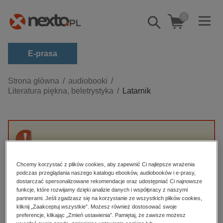
0
Pokaż/schowaj
wyszukiwarkę
E-prasa
Kategorie
Strona główna
audiobooki
Literatura piękna, beletrystyka
Latarnik
Zobacz wszystkie E-prasa
budownictwo, aranżacja wnętrz
biznesowe, branżowe, gospodarka
Przepraszamy, ale produkt „Latarnik” nie jest
darmowe wydania
dostępny.
dzienniki
Chcemy korzystać z plików cookies, aby zapewnić Ci najlepsze wrażenia
podczas przeglądania naszego katalogu ebooków, audiobooków i e-prasy,
edukacja
dostarczać spersonalizowane rekomendacje oraz udostępniać Ci najnowsze
High-contrast mode
funkcje, które rozwijamy dzięki analizie danych i współpracy z naszymi
hobby, sport, rozrywka
partnerami. Jeśli zgadzasz się na korzystanie ze wszystkich plików cookies,
Polecane
kliknij „Zaakceptuj wszystkie”. Możesz również dostosować swoje
komputery, internet, technologie, informatyka
preferencje, klikając „Zmień ustawienia”. Pamiętaj, że zawsze możesz