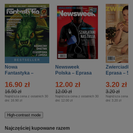
BESTSELLER
Nowa
Newsweek
Zwierciadło
Fantastyka –
Polska – Eprasa
Eprasa – 5/
Eprasa – 5/2026
– 13/2026
16.90 zł
12.00 zł
3.20 zł
16.90 zł
12.00 zł
3.20 zł
Najniższa cena z ostatnich 30
Najniższa cena z ostatnich 30
Najniższa cena z o
dni:
16.90 zł
dni:
12.00 zł
dni:
3.20 zł
High-contrast mode
Najczęściej kupowane razem