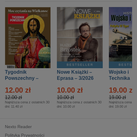
BESTSELLER
BESTSE
Tygodnik
Nowe Książki –
Wojsko i
Powszechny –
Eprasa – 3/2026
Technika
Eprasa – 14/2026
Historia – E
12.00 zł
10.00 zł
19.00 zł
– 2/2026
12.00 zł
10.00 zł
19.00 zł
Najniższa cena z ostatnich 30
Najniższa cena z ostatnich 30
Najniższa cena z o
dni:
11.40 zł
dni:
10.00 zł
dni:
19.00 zł
Nexto Reader
Polityka Prywatności