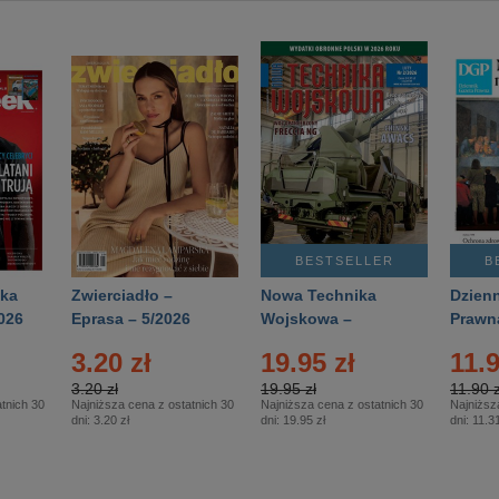
BESTSELLER
B
ka
Zwierciadło –
Nowa Technika
Dzienn
026
Eprasa – 5/2026
Wojskowa –
Prawn
Eprasa – 2/2026
65/20
3.20 zł
19.95 zł
11.9
3.20 zł
19.95 zł
11.90 z
tnich 30
Najniższa cena z ostatnich 30
Najniższa cena z ostatnich 30
Najniższ
dni:
3.20 zł
dni:
19.95 zł
dni:
11.31