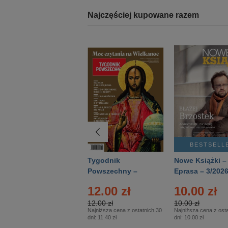
Najczęściej kupowane razem
BESTSELLER
BESTSELL
Technika
Tygodnik
Nowe Książki –
Wojskowa Historia
Powszechny –
Eprasa – 3/202
- Numer specjalny
Eprasa – 14/2026
12.00 zł
10.00 zł
– Eprasa – 2/2026
12.00 zł
10.00 zł
Najniższa cena z ostatnich 30
Najniższa cena z osta
dni:
11.40 zł
dni:
10.00 zł