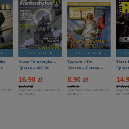
ER
BESTSELLER
BESTSELLER
B
ika
Nowa Fantastyka –
Tygodnik Do
Teraz 
ie
Eprasa – 4/2026
Rzeczy – Eprasa –
Eprasa
rasa
14/2026
16.90 zł
8.90 zł
14.9
16.90 zł
8.90 zł
14.99 z
tnich 30
Najniższa cena z ostatnich 30
Najniższa cena z ostatnich 30
Najniższ
dni:
16.90 zł
dni:
8.90 zł
dni:
14.99