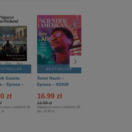
ESTSELLER
BESTSELLER
BESTSELLER
ik Gazeta
Świat Nauki –
Mówią Wieki –
a – Eprasa –
Eprasa – 4/2026
Eprasa – 3/2026
26
0 zł
16.99 zł
12.50 zł
ł
16.99 zł
12.50 zł
a cena z ostatnich 30
Najniższa cena z ostatnich 30
Najniższa cena z ostatnich 30
 zł
dni:
16.99 zł
dni:
12.50 zł