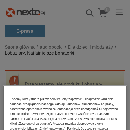
0
Pokaż/schowaj
wyszukiwarkę
E-prasa
Kategorie
Strona główna
audiobooki
Dla dzieci i młodzieży
Łobuziary. Najfajniejsze bohaterki...
Zobacz wszystkie E-prasa
budownictwo, aranżacja wnętrz
biznesowe, branżowe, gospodarka
Przepraszamy, ale produkt „Łobuziary.
darmowe wydania
Najfajniejsze bohaterki literackie” nie jest
dzienniki
dostępny.
Chcemy korzystać z plików cookies, aby zapewnić Ci najlepsze wrażenia
edukacja
podczas przeglądania naszego katalogu ebooków, audiobooków i e-prasy,
dostarczać spersonalizowane rekomendacje oraz udostępniać Ci najnowsze
High-contrast mode
hobby, sport, rozrywka
funkcje, które rozwijamy dzięki analizie danych i współpracy z naszymi
partnerami. Jeśli zgadzasz się na korzystanie ze wszystkich plików cookies,
komputery, internet, technologie, informatyka
kliknij „Zaakceptuj wszystkie”. Możesz również dostosować swoje
Polecane
preferencje, klikając „Zmień ustawienia”. Pamiętaj, że zawsze możesz