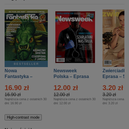
BESTSELLER
Nowa
Newsweek
Zwierciadło
Fantastyka –
Polska – Eprasa
Eprasa – 5/
Eprasa – 5/2026
– 13/2026
16.90 zł
12.00 zł
3.20 zł
16.90 zł
12.00 zł
3.20 zł
Najniższa cena z ostatnich 30
Najniższa cena z ostatnich 30
Najniższa cena z o
dni:
16.90 zł
dni:
12.00 zł
dni:
3.20 zł
High-contrast mode