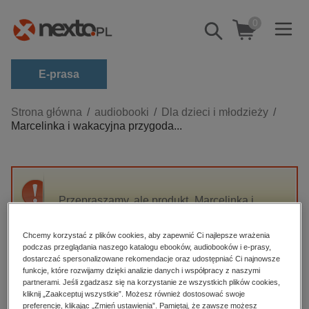
0
Pokaż/schowaj
wyszukiwarkę
E-prasa
Kategorie
Strona główna
audiobooki
Dla dzieci i młodzieży
Marcelinka i wakacyjna przygoda...
Zobacz wszystkie E-prasa
budownictwo, aranżacja wnętrz
biznesowe, branżowe, gospodarka
Przepraszamy, ale produkt „Marcelinka i
darmowe wydania
wakacyjna przygoda na Mazurach” nie jest
dzienniki
dostępny.
Chcemy korzystać z plików cookies, aby zapewnić Ci najlepsze wrażenia
edukacja
podczas przeglądania naszego katalogu ebooków, audiobooków i e-prasy,
dostarczać spersonalizowane rekomendacje oraz udostępniać Ci najnowsze
High-contrast mode
hobby, sport, rozrywka
funkcje, które rozwijamy dzięki analizie danych i współpracy z naszymi
partnerami. Jeśli zgadzasz się na korzystanie ze wszystkich plików cookies,
komputery, internet, technologie, informatyka
kliknij „Zaakceptuj wszystkie”. Możesz również dostosować swoje
Polecane
preferencje, klikając „Zmień ustawienia”. Pamiętaj, że zawsze możesz