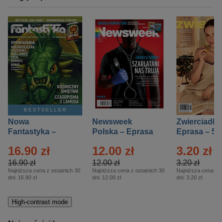
BESTSELLER
Nowa
Newsweek
Zwierciadło
Fantastyka –
Polska – Eprasa
Eprasa – 5/
Eprasa – 5/2026
– 13/2026
16.90 zł
12.00 zł
3.20 zł
16.90 zł
12.00 zł
3.20 zł
Najniższa cena z ostatnich 30
Najniższa cena z ostatnich 30
Najniższa cena z o
dni:
16.90 zł
dni:
12.00 zł
dni:
3.20 zł
High-contrast mode