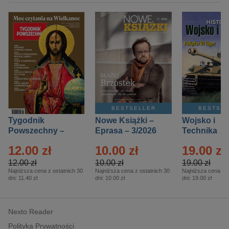
BESTSELLER
BESTSE
Tygodnik
Nowe Książki –
Wojsko i
Powszechny –
Eprasa – 3/2026
Technika
Eprasa – 14/2026
Historia – E
12.00 zł
10.00 zł
19.00 zł
– 2/2026
12.00 zł
10.00 zł
19.00 zł
Najniższa cena z ostatnich 30
Najniższa cena z ostatnich 30
Najniższa cena z o
dni:
11.40 zł
dni:
10.00 zł
dni:
19.00 zł
Nexto Reader
Polityka Prywatności