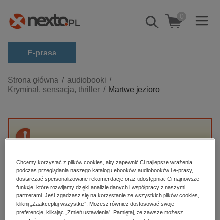
0
Pokaż/schowaj
wyszukiwarkę
E-prasa
Kategorie
Strona główna
audiobooki
Kryminał, sensacja, thriller
Martwe jezioro
Zobacz wszystkie E-prasa
budownictwo, aranżacja wnętrz
biznesowe, branżowe, gospodarka
Przepraszamy, ale produkt „Martwe jezioro”
darmowe wydania
nie jest dostępny.
dzienniki
Chcemy korzystać z plików cookies, aby zapewnić Ci najlepsze wrażenia
podczas przeglądania naszego katalogu ebooków, audiobooków i e-prasy,
edukacja
dostarczać spersonalizowane rekomendacje oraz udostępniać Ci najnowsze
High-contrast mode
funkcje, które rozwijamy dzięki analizie danych i współpracy z naszymi
hobby, sport, rozrywka
partnerami. Jeśli zgadzasz się na korzystanie ze wszystkich plików cookies,
Polecane
kliknij „Zaakceptuj wszystkie”. Możesz również dostosować swoje
komputery, internet, technologie, informatyka
preferencje, klikając „Zmień ustawienia”. Pamiętaj, że zawsze możesz