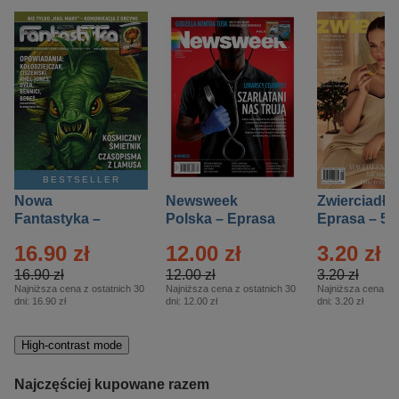
BESTSELLER
Nowa
Newsweek
Zwierciadło
Fantastyka –
Polska – Eprasa
Eprasa – 5/
Eprasa – 5/2026
– 13/2026
16.90 zł
12.00 zł
3.20 zł
16.90 zł
12.00 zł
3.20 zł
Najniższa cena z ostatnich 30
Najniższa cena z ostatnich 30
Najniższa cena z o
dni:
16.90 zł
dni:
12.00 zł
dni:
3.20 zł
High-contrast mode
Najczęściej kupowane razem