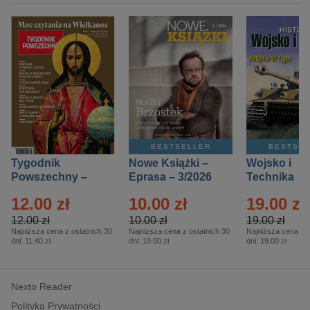
BESTSELLER
BESTSE
Tygodnik
Nowe Książki –
Wojsko i
Powszechny –
Eprasa – 3/2026
Technika
Eprasa – 14/2026
Historia – E
12.00 zł
10.00 zł
19.00 zł
– 2/2026
12.00 zł
10.00 zł
19.00 zł
Najniższa cena z ostatnich 30
Najniższa cena z ostatnich 30
Najniższa cena z o
dni:
11.40 zł
dni:
10.00 zł
dni:
19.00 zł
Nexto Reader
Polityka Prywatności