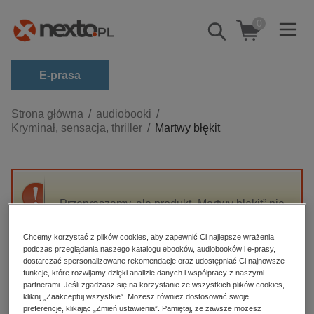
0
Pokaż/schowaj
wyszukiwarkę
E-prasa
Kategorie
Strona główna
audiobooki
Kryminał, sensacja, thriller
Martwy błękit
Zobacz wszystkie E-prasa
budownictwo, aranżacja wnętrz
biznesowe, branżowe, gospodarka
Przepraszamy, ale produkt „Martwy błękit” nie
darmowe wydania
jest dostępny.
dzienniki
Chcemy korzystać z plików cookies, aby zapewnić Ci najlepsze wrażenia
podczas przeglądania naszego katalogu ebooków, audiobooków i e-prasy,
edukacja
High-contrast mode
dostarczać spersonalizowane rekomendacje oraz udostępniać Ci najnowsze
hobby, sport, rozrywka
funkcje, które rozwijamy dzięki analizie danych i współpracy z naszymi
partnerami. Jeśli zgadzasz się na korzystanie ze wszystkich plików cookies,
Polecane
komputery, internet, technologie, informatyka
kliknij „Zaakceptuj wszystkie”. Możesz również dostosować swoje
preferencje, klikając „Zmień ustawienia”. Pamiętaj, że zawsze możesz