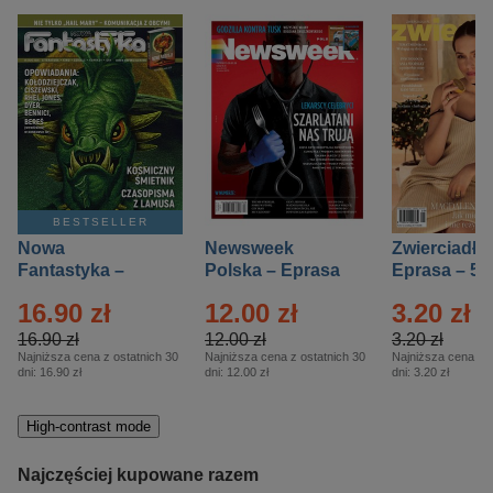
BESTSELLER
Nowa
Newsweek
Zwierciadło
Fantastyka –
Polska – Eprasa
Eprasa – 5/
Eprasa – 5/2026
– 13/2026
16.90 zł
12.00 zł
3.20 zł
16.90 zł
12.00 zł
3.20 zł
Najniższa cena z ostatnich 30
Najniższa cena z ostatnich 30
Najniższa cena z o
dni:
16.90 zł
dni:
12.00 zł
dni:
3.20 zł
High-contrast mode
Najczęściej kupowane razem