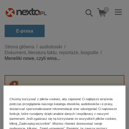
0
Pokaż/schowaj
wyszukiwarkę
E-prasa
Kategorie
Strona główna
audiobooki
Dokument, literatura faktu, reportaże, biografie
Zobacz wszystkie E-prasa
Meneliki nowe, czyli wina...
budownictwo, aranżacja wnętrz
biznesowe, branżowe, gospodarka
darmowe wydania
Przepraszamy, ale produkt „Meneliki nowe,
dzienniki
czyli wina Tuska i logika białoruska” nie jest
Chcemy korzystać z plików cookies, aby zapewnić Ci najlepsze wrażenia
dostępny.
edukacja
podczas przeglądania naszego katalogu ebooków, audiobooków i e-prasy,
dostarczać spersonalizowane rekomendacje oraz udostępniać Ci najnowsze
hobby, sport, rozrywka
funkcje, które rozwijamy dzięki analizie danych i współpracy z naszymi
High-contrast mode
partnerami. Jeśli zgadzasz się na korzystanie ze wszystkich plików cookies,
komputery, internet, technologie, informatyka
kliknij „Zaakceptuj wszystkie”. Możesz również dostosować swoje
preferencje, klikając „Zmień ustawienia”. Pamiętaj, że zawsze możesz