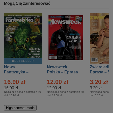
Mogą Cię zainteresować
BESTSELLER
Nowa
Newsweek
Zwierciadło
Fantastyka –
Polska – Eprasa
Eprasa – 5/
Eprasa – 5/2026
– 13/2026
16.90 zł
12.00 zł
3.20 zł
16.90 zł
12.00 zł
3.20 zł
Najniższa cena z ostatnich 30
Najniższa cena z ostatnich 30
Najniższa cena z o
dni:
16.90 zł
dni:
12.00 zł
dni:
3.20 zł
High-contrast mode