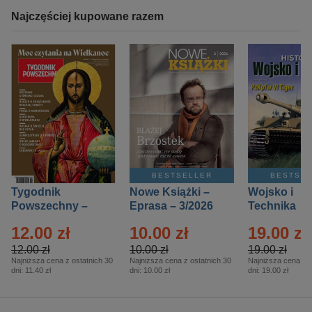
Najczęściej kupowane razem
BESTSELLER
BESTSE
Tygodnik
Nowe Książki –
Wojsko i
Powszechny –
Eprasa – 3/2026
Technika
Eprasa – 14/2026
Historia – E
12.00 zł
10.00 zł
19.00 zł
– 2/2026
12.00 zł
10.00 zł
19.00 zł
Najniższa cena z ostatnich 30
Najniższa cena z ostatnich 30
Najniższa cena z o
dni:
11.40 zł
dni:
10.00 zł
dni:
19.00 zł