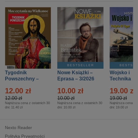
BESTSELLER
BESTSE
Tygodnik
Nowe Książki –
Wojsko i
Powszechny –
Eprasa – 3/2026
Technika
Eprasa – 14/2026
Historia – E
12.00 zł
10.00 zł
19.00 zł
– 2/2026
12.00 zł
10.00 zł
19.00 zł
Najniższa cena z ostatnich 30
Najniższa cena z ostatnich 30
Najniższa cena z o
dni:
11.40 zł
dni:
10.00 zł
dni:
19.00 zł
Nexto Reader
Polityka Prywatności