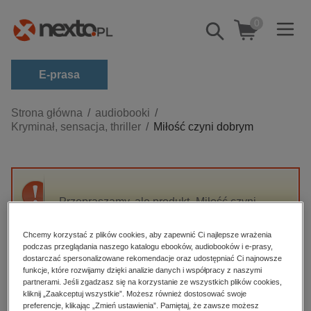
0
Pokaż/schowaj
wyszukiwarkę
E-prasa
Kategorie
Strona główna
audiobooki
Kryminał, sensacja, thriller
Miłość czyni dobrym
Zobacz wszystkie E-prasa
budownictwo, aranżacja wnętrz
biznesowe, branżowe, gospodarka
Przepraszamy, ale produkt „Miłość czyni
darmowe wydania
dobrym” nie jest dostępny.
dzienniki
Chcemy korzystać z plików cookies, aby zapewnić Ci najlepsze wrażenia
podczas przeglądania naszego katalogu ebooków, audiobooków i e-prasy,
edukacja
High-contrast mode
dostarczać spersonalizowane rekomendacje oraz udostępniać Ci najnowsze
hobby, sport, rozrywka
funkcje, które rozwijamy dzięki analizie danych i współpracy z naszymi
partnerami. Jeśli zgadzasz się na korzystanie ze wszystkich plików cookies,
Polecane
komputery, internet, technologie, informatyka
kliknij „Zaakceptuj wszystkie”. Możesz również dostosować swoje
preferencje, klikając „Zmień ustawienia”. Pamiętaj, że zawsze możesz